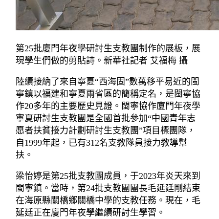
第25批廈門年夜學研討生支教團制作的展板，展
現學生們做的剪貼詩。新華社記者 艾福梅 攝
陸續接納了來自寧夏“西海固”數萬移平易近的閩
寧鎮以福建和寧夏兩省區的簡稱定名，是閩寧協
作20多年的主要歷史見證。閩寧協作廈門年夜學
寧夏研討生支教團是全國首批參加“中國青年志
愿者扶貧接力計劃研討生支教團”項目標團隊，
自1999年起，已有312名支教隊員接力教導幫
扶。
梁怡婷是第25批支教團成員，于2023年炎天來到
閩寧鎮。當時，第24批支教團團長毛延廷剛結束
在海原縣關橋鄉關橋中學的支教任務。現在，毛
延廷正在廈門年夜學繼續研討生學習。