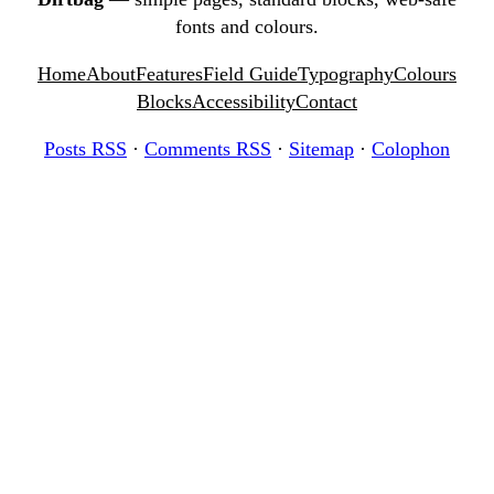
fonts and colours.
Home
About
Features
Field Guide
Typography
Colours
Blocks
Accessibility
Contact
Posts RSS
·
Comments RSS
·
Sitemap
·
Colophon