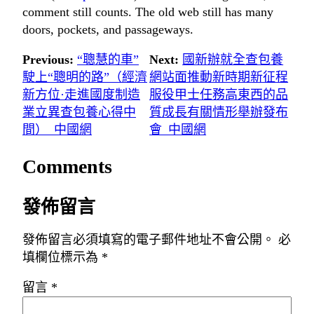
comment still counts. The old web still has many
doors, pockets, and passageways.
Previous:
“聰慧的車”
Next:
國新辦就全查包養
駛上“聰明的路”（經濟
網站面推動新時期新征程
新方位·走進國度制造
服役甲士任務高東西的品
業立異查包養心得中
質成長有關情形舉辦發布
間）_中國網
會_中國網
Comments
發佈留言
發佈留言必須填寫的電子郵件地址不會公開。
必
填欄位標示為
*
留言
*