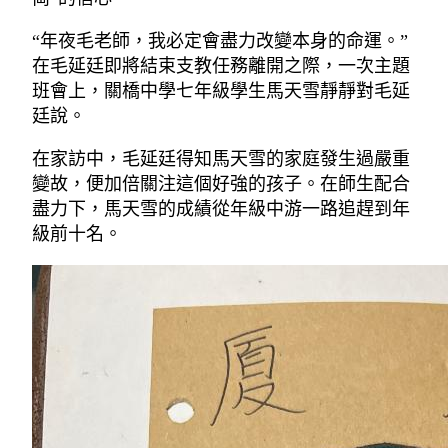
“年夜毛老師，我必定會盡力改變本身的命運。”
在毛延廷即將結束支教任務離開之際，一次主題
班會上，關橋中學七年級學生馬天雪靜靜對毛延
廷說。
在家訪中，毛延廷得知馬天雪的家庭發生過嚴重
變故，便加倍關注這個好強的孩子。在師生配合
盡力下，馬天雪的成績從年級中游一路追趕到年
級前十名。