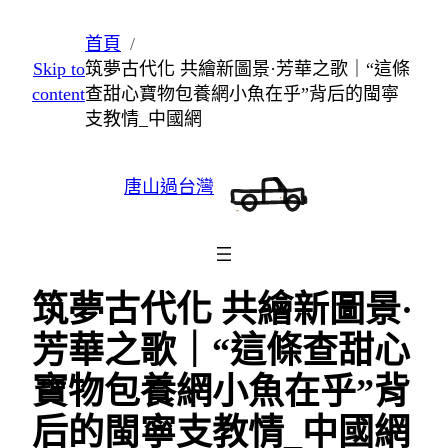
跳
首頁
至
Skip to
筑夢古代化 共繪新圖景·芳華之歌｜“這條
主
content
查甜心寶物包養網小魚在乎”背后的閩寧
要
支教情_中國網
內
容
唐山過台灣
筑夢古代化 共繪新圖景·
芳華之歌｜“這條查甜心
寶物包養網小魚在乎”背
后的閩寧支教情_中國網