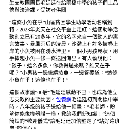
生支教團團長毛延廷在給關橋中學的孩子們上品
德與法治課。受訪者供圖
“這條小魚在乎”山區貧困學生助學活動名稱獨
特，2023年炎天在社交平臺上走紅。這個助學活
動創立已有20多年，它的名字來自一個動人的寓
言故事。暴風雨后的凌晨，沙灘上有許多被卷上
岸的小魚被困在淺水洼里。一個小男孩見狀，用
手捧起小魚一條一條送回海里。有人勸說他：
“孩子，這么多魚，你救得過來嗎？誰又在乎
呢？”小男孩一邊繼續撿魚，一邊答覆道：“這條
小魚在乎！這條也在乎！”
這個故事讓“00后”毛延廷感動不已，也成為他立
志支教的主要動因。
包養網
毛延廷初到關橋中學
時，八年級的孩子送給他一幅畫：“毛老師，盼
望你能像機器貓一樣，教給我們新知識！”這個
簡短的“歡迎儀式”讓毛延廷加倍堅定了“站好這班
崗”的信心。