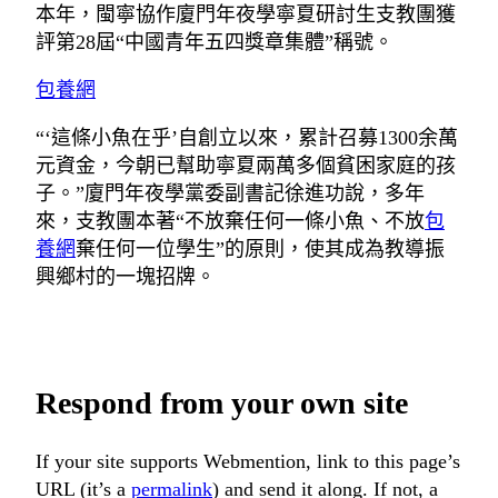
本年，閩寧協作廈門年夜學寧夏研討生支教團獲
評第28屆“中國青年五四獎章集體”稱號。
包養網
“‘這條小魚在乎’自創立以來，累計召募1300余萬
元資金，今朝已幫助寧夏兩萬多個貧困家庭的孩
子。”廈門年夜學黨委副書記徐進功說，多年
來，支教團本著“不放棄任何一條小魚、不放
包
養網
棄任何一位學生”的原則，使其成為教導振
興鄉村的一塊招牌。
Respond from your own site
If your site supports Webmention, link to this page’s
URL (it’s a
permalink
) and send it along. If not, a