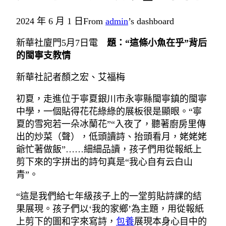
2024 年 6 月 1 日
From
admin
’s dashboard
新華社廈門5月7日電
題：“這條小魚在乎”背后
的閩寧支教情
新華社記者顏之宏、艾福梅
初夏，走進位于寧夏銀川市永寧縣閩寧鎮的閩寧
中學，一個貼得花花綠綠的展板很是顯眼。“寧
夏的雪宛若一朵冰蘭花”“入夜了，聽著廚房里傳
出的炒菜（聲），低頭讀詩、抬頭看月，姥姥姥
爺忙著做飯”……細細品讀，孩子們用從報紙上
剪下來的字拼出的詩句真是“我心自有云白山
青”。
“這是我們給七年級孩子上的一堂剪貼詩課的結
果展現。孩子們以‘我的家鄉’為主題，用從報紙
上剪下的圖和字來寫詩，
包養
展現本身心目中的