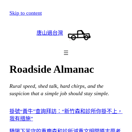
跳
Skip to content
至
主
唐山過台灣
要
內
容
Roadside Almanac
Rural speed, shed talk, hard chirps, and the
suspicion that a simple job should stay simple.
掛號“黃牛”查詢拜訪：“新竹森和診所你掛不上，
我有措施”
驕陽下苦守的重慶森和診所減重文明開導志愿者