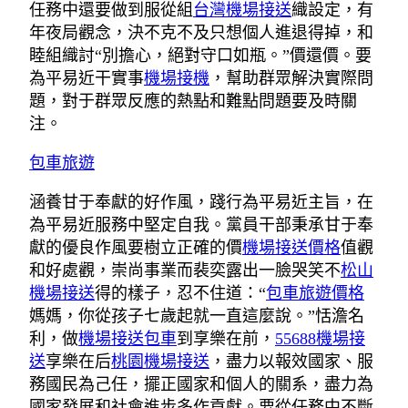
任務中還要做到服從組
台灣機場接送
織設定，有
年夜局觀念，決不克不及只想個人進退得掉，和
睦組織討“別擔心，絕對守口如瓶。”價還價。要
為平易近干實事
機場接機
，幫助群眾解決實際問
題，對于群眾反應的熱點和難點問題要及時關
注。
包車旅遊
涵養甘于奉獻的好作風，踐行為平易近主旨，在
為平易近服務中堅定自我。黨員干部秉承甘于奉
獻的優良作風要樹立正確的價
機場接送價格
值觀
和好處觀，崇尚事業而裴奕露出一臉哭笑不
松山
機場接送
得的樣子，忍不住道：“
包車旅遊價格
媽媽，你從孩子七歲起就一直這麼說。”恬澹名
利，做
機場接送包車
到享樂在前，
55688機場接
送
享樂在后
桃園機場接送
，盡力以報效國家、服
務國民為己任，擺正國家和個人的關系，盡力為
國家發展和社會進步多作貢獻。要從任務中不斷