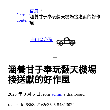
跳
首頁
Skip to
至
涵養甘于奉玩翻天機場接送獻的好作
content
主
風
要
內
唐山過台灣
容
涵養甘于奉玩翻天機場
接送獻的好作風
2025 年 9 月 5 日
From
admin
’s dashboard
requestId:68b8d21e2e35a5.84813024.