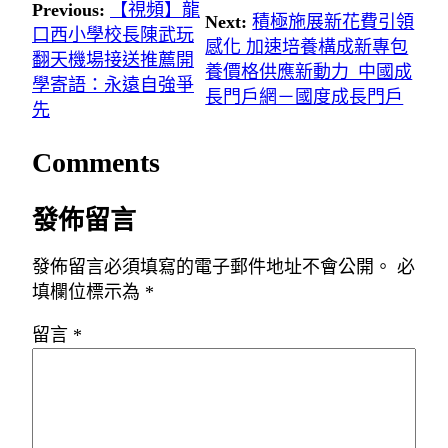
Previous:
【視頻】龍
Next:
積極施展新花費引領
口西小學校長陳武玩
感化 加速培養構成新專包
翻天機場接送推薦開
養價格供應新動力_中國成
學寄語：永遠自強爭
長門戶網－國度成長門戶
先
Comments
發佈留言
發佈留言必須填寫的電子郵件地址不會公開。
必
填欄位標示為
*
留言
*