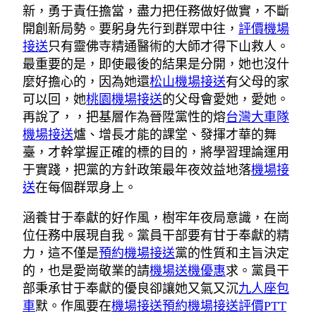
新，勇于責任擔當，盡力把任務做好做實，不斷
開創新局勢。要躬身先行到群眾中往，
評價機場
接送
只有靈佛寺精通醫術的大師才得下山救人。
最重要的是，即使最後的結果是分開，她也沒什
麼好擔心的，因為她還
松山機場接送
有父母的家
可以回，她
桃園機場接送
的父母會愛她，愛她。
再說了，，把基層作為晉陞黨性的熔
台灣大車隊
機場接送
爐、增長才能的課堂、發揮才華的舞
臺，才幹掌握正確的標的目的，將學習理論運用
于實踐，把黨的方針政策最年夜效益地落
機場接
送
在每個群眾身上。
涵養甘于奉獻的好作風，樹牢年夜局意識，在崗
位任務中展現自我。黨員干部要有甘于奉獻的精
力，這不僅是
預約機場接送
黨的性質和主旨決定
的，也是愛崗敬業的請
機場送機優惠
求。黨員干
部秉承甘于奉獻的優良卻讓她又氣又沉
九人座包
車
默。作風要在
機場接送預約
機場接送評價PTT