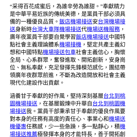
“采得百花成蜜后，為誰辛勞為誰甜。”奉獻精力
是中華平易近族的傳統美德，是黨員干部必須具
備的一種優良品質。
飯店機場接送
安
台灣機場接
送
身新時
台灣大車隊機場接送
代
機場送機服務
，
廣年夜黨員干部要自覺學習
飯店機場接送
中國特
點社會主義理論體系
機場接機
，堅定共產主義幻
想和中國特點
機場接送包車
社會主義信心，胸懷
全局、心系群眾，奮發進取、開拓創新，安身崗
位、無私奉獻，充足發揮先鋒模范感化，團結帶
領廣年夜群眾前進，不斷為改造開放和社會主義
現代化建設作出貢獻。
涵養甘于奉獻的好作風，堅持深刻基層
台北到桃
園機場接送
，在基層鍛煉中升華自
台北到桃園機
場接送
我。黨員干部秉承甘于奉獻的優良作風要
對本身的任務有高度的責任心、事業心和
機場送
機優惠
任務感，少一些急躁，多一點靜心，積
機
場接送推薦
極發揮本身的才能特長，善于開拓創