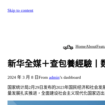
跳
Skip to content
至
主
要
內
容
Home
About
Feat
新华全媒＋查包養經驗丨数
2024 年 3 月 8 日
From
admin
’s dashboard
国家统计局2月29日发布的2023年国民经济和社会发
量发展扎实推进，全面建设社会主义现代化国家迈出