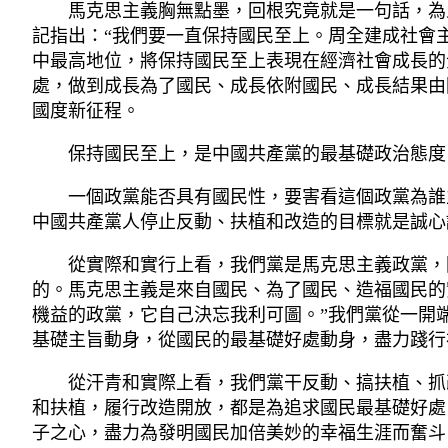
馬克思主義胸無點墨，回根究竟就是一句話，為人
記指出：“我們要一直保持國民至上。周全建成社會
中最高地位，將保持國民至上表現在經濟社會成長的
處，做到成長為了國民、成長依附國民、成長結果由
國度新征程。
保持國民至上，是中國共產黨的最基礎政治態度
一個政黨能否具有國民性，要害看這個政黨為誰
中國共產黨人停止反動、扶植和改造的目標就是誠心
從實際和實行上看，我們黨是馬克思主義政黨，國
的。馬克思主義是來自國民、為了國民、造福國民的
機益的政黨，它自己決忘我利可圖。”我們黨從一開
基礎主旨動身，從國民的最基礎好處動身，盡力踐行
從汗青和實際上看，我們黨干反動、搞扶植、抓改
和扶植，履行改造開放，都是為追求國民最基礎好處
子之心，盡力為發明國民加倍美妙的幸福生涯而奮斗