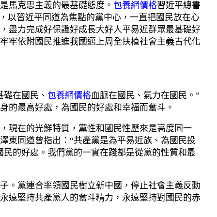
是馬克思主義的最基礎態度。
包養網價格
習近平總書
來，以習近平同道為焦點的黨中心，一直把國民放在心
，盡力完成好保護好成長大好人平易近群眾最基礎好
牢牢依附國民推進我國邁上周全扶植社會主義古代化
基礎在國民、
包養網價格
血脈在國民、氣力在國民。”
身的最高好處，為國民的好處和幸福而奮斗。
，現在的光鮮特質，黨性和國民性歷來是高度同一
澤東同道曾指出：“共產黨是為平易近族、為國民投
國民的好處。我們黨的一實在踐都是從黨的性質和最
子。黨連合率領國民樹立新中國，停止社會主義反動
永遠堅持共產黨人的奮斗精力，永遠堅持對國民的赤