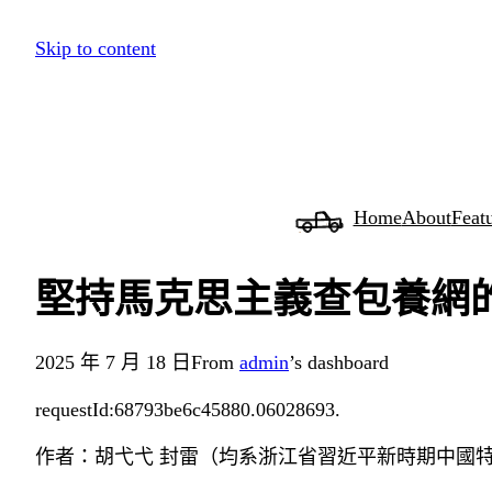
跳
Skip to content
至
主
要
內
容
Home
About
Feat
堅持馬克思主義查包養網
2025 年 7 月 18 日
From
admin
’s dashboard
requestId:68793be6c45880.06028693.
作者：胡弋弋 封雷（均系浙江省習近平新時期中國