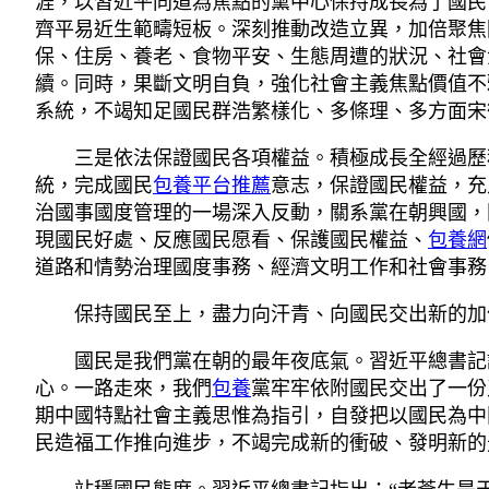
涯，以習近平同道為焦點的黨中心保持成長為了國民
齊平易近生範疇短板。深刻推動改造立異，加倍聚焦
保、住房、養老、食物平安、生態周遭的狀況、社會
續。同時，果斷文明自負，強化社會主義焦點價值不
系統，不竭知足國民群浩繁樣化、多條理、多方面宋
三是依法保證國民各項權益。積極成長全經過歷
統，完成國民
包養平台推薦
意志，保證國民權益，充
治國事國度管理的一場深入反動，關系黨在朝興國，
現國民好處、反應國民愿看、保護國民權益、
包養網
道路和情勢治理國度事務、經濟文明工作和社會事務
保持國民至上，盡力向汗青、向國民交出新的加
國民是我們黨在朝的最年夜底氣。習近平總書記誇
心。一路走來，我們
包養
黨牢牢依附國民交出了一份
期中國特點社會主義思惟為指引，自發把以國民為中
民造福工作推向進步，不竭完成新的衝破、發明新的