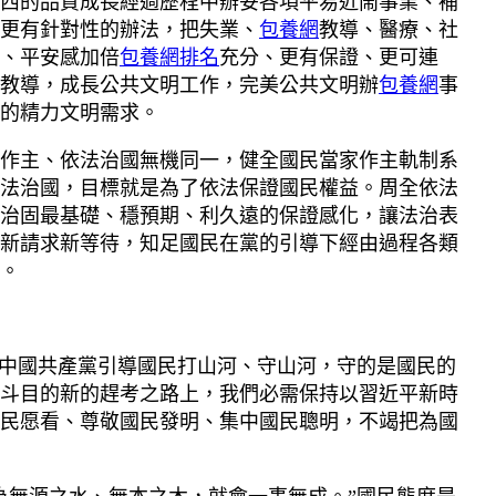
西的品質成長經過歷程中辦妥各項平易近鬧事業、補
更有針對性的辦法，把失業、
包養網
教導、醫療、社
、平安感加倍
包養網排名
充分、更有保證、更可連
教導，成長公共文明工作，完美公共文明辦
包養網
事
的精力文明需求。
作主、依法治國無機同一，健全國民當家作主軌制系
法治國，目標就是為了依法保證國民權益。周全依法
治固最基礎、穩預期、利久遠的保證感化，讓法治表
新請求新等待，知足國民在黨的引導下經由過程各類
。
中國共產黨引導國民打山河、守山河，守的是國民的
斗目的新的趕考之路上，我們必需保持以習近平新時
民愿看、尊敬國民發明、集中國民聰明，不竭把為國