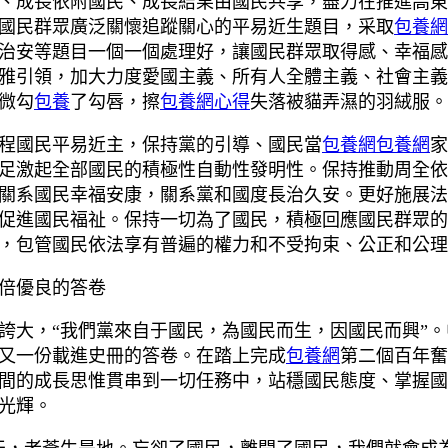
、成長依附國民、成長結果由國民共享，盡力在推進高東
國民群眾廣泛關懷追蹤關心的平易近生題目，采取
包養網
治安等題目一個一個處理好，讓國民群眾取得感、幸福感
雅引領，加大力度愛國主義、所有人全體主義、社會主義
微勾
包養
了勾唇，擦
包養網心得
失落被貓弄濕的羽絨服。
程國民平易近主，保持黨的引導、國民當
包養網
包養網
家
足激起全部國民的積極性自動性發明性。保持推動周全依
關系國民幸福安康，關系黨和國度長治久安。更好施展法
促進國民福祉。保持一切為了國民，積極回應國民群眾的
，包管國民依法享有普遍的權力和不受拘束、公正和公理
倍優良的答卷
大，“我們黨來自于國民，為國民而生，因國民而興”。
又一份載進史冊的答卷。在踏上完成
包養網
第二個百年奮
間的成長思惟貫串到一切任務中，站穩國民態度、掌握國
光輝。