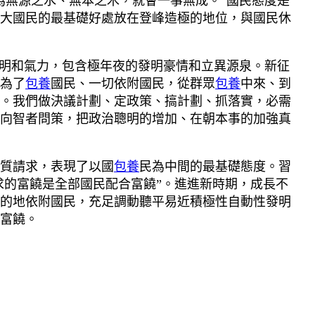
無源之水、無本之木，就會一事無成。”國民態度是
大國民的最基礎好處放在登峰造極的地位，與國民休
明和氣力，包含極年夜的發明豪情和立異源泉。新征
為了
包養
國民、一切依附國民，從群眾
包養
中來、到
。我們做決議計劃、定政策、搞計劃、抓落實，必需
向智者問策，把政治聰明的增加、在朝本事的加強真
質請求，表現了以國
包養
民為中間的最基礎態度。習
求的富饒是全部國民配合富饒”。進進新時期，成長不
的地依附國民，充足調動聽平易近積極性自動性發明
富饒。