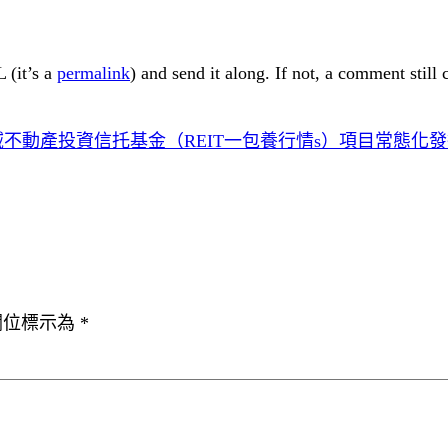
 (it’s a
permalink
) and send it along. If not, a comment still
不動產投資信托基金（REIT一包養行情s）項目常態化
欄位標示為
*