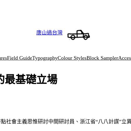
唐山過台灣
ures
Field Guide
Typography
Colour Styles
Block Sampler
Access
的最基礎立場
特點社會主義思惟研討中間研討員、浙江省“八八計謀”立