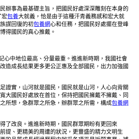
民辦事為最基礎主旨，把國民好處深深雕刻在本身的
了宏
包養
大就義，恰是由于這種汗青義務感和宏大就
族謀回復的初
包養網
心和任務，把國民好處擺在登峰
博得國民的真心推戴。
記心中地位最高、分量最重。進進新時期，我國社會
改造成長結果更多更公正惠及全部國民，出力加強國
足證實，山河就是國民，國民就是山河，人心向背關
寬大國民好處放在首位，保持把國民擁戴不擁戴、同
之所想，急群眾之所急，辦群眾之所需，構成
包養網
得了改良。進進新時期，國民群眾期盼有更回來
前提、更精美的周遭的狀況，更豐盛的精力文明生