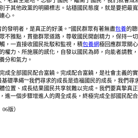
，老蒼生是地。忘卻了國民，離開了國民，我們就會成為
別于其他政黨的明顯標志。站穩國民態度，就是要把最寬
連心。
的發明者，是真正的好漢。”國民群眾有著無盡
包養
的聰
眾不雅點，貫徹群眾道路，尊敬國民開創精力，保持一切
觸，一直接收國民批駁和監視，積
包養網
極回應群眾關心
的權力、所施展的感化，自發以國民為師，向能者請教，
養分和氣力。
成全部國民配合富饒。完成配合富饒，是社會主義的實
最基礎準繩”“我們尋求的成長是造福國民的成長，我們尋
體位置、成長結果國民共享就難以完成。我們要真摯真正
，進一個步驟增進人的周全成長，終極完成全部國民配合
日 06版）