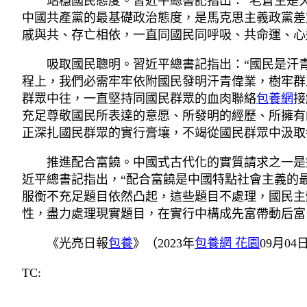
站穩國民態度。習近平總書記指出：“老蒼生是天
中國共產黨的最基礎政治態度，是馬克思主義政黨差
戚與共、存亡相依，一直同國民同呼吸、共命運、心
吸取國民聰明。習近平總書記指出：“國民是汗青
程上，我們必需牢牢依附國民發明汗青偉業，樹牢群
群眾中往，一直堅持同國民群眾的血肉聯絡
包養網
接
充足尊敬國民所表達的意愿、所發明的經歷、所擁有
正深扎國民群眾的實行膏壤，不竭從國民群眾中汲取
推進配合富饒。中國式古代化的實質請求之一是完
近平總書記指出，“配合富饒是中國特點社會主義的
服衡不充足題目依然凸起，這些題目不處理，國民主
性，盡力處理現實題目，在實行中構成先富帶動后富
《光亮日報
包養
》（2023年
包養網 花園
09月04
TC: