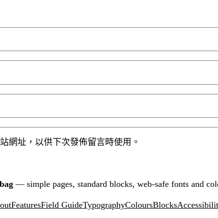
站網址，以供下次發佈留言時使用。
tbag
— simple pages, standard blocks, web-safe fonts and col
out
Features
Field Guide
Typography
Colours
Blocks
Accessibili