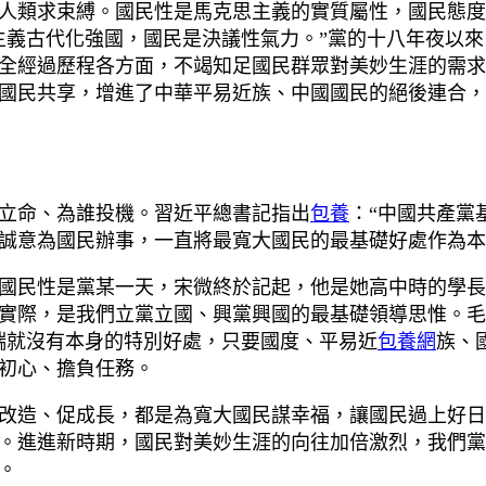
類求束縛。國民性是馬克思主義的實質屬性，國民態度
主義古代化強國，國民是決議性氣力。”黨的十八年夜以
全經過歷程各方面，不竭知足國民群眾對美妙生涯的需求
國民共享，增進了中華平易近族、中國國民的絕後連合，
立命、為誰投機。習近平總書記指出
包養
：“中國共產黨
誠意為國民辦事，一直將最寬大國民的最基礎好處作為本
民性是黨某一天，宋微終於記起，他是她高中時的學長
實際，是我們立黨立國、興黨興國的最基礎領導思惟。毛
端就沒有本身的特別好處，只要國度、平易近
包養網
族、
初心、擔負任務。
造、促成長，都是為寬大國民謀幸福，讓國民過上好日
。進進新時期，國民對美妙生涯的向往加倍激烈，我們黨
。