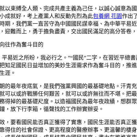
以束縛全人類、完成共產主義為己任，以誠心誠意為國
小成就好，考上產黨人和反動先烈為此
包養網 花園
作出
時期，我們黨一直苦守為中國國民謀幸福、為中華平易近
，迎難而上，勇于擔負盡責，交出國民滿足的高分答卷，
向往作為奮斗目的
易近之所盼，我必行之。”“國民”二字，在習近平總書
把知足國民日益增加的美妙生涯需求作為奮斗目的，推進
生涯。
的最年夜底氣，是我們強黨興國的最基礎地點。汗青充
就可以或許戰勝任何艱苦，就可以或許無往而不堪。把最
務得掉的最基礎尺度。以造福國民為最年夜政績，想群眾
鐘，放下行李箱，循聲找的工作辦實辦妥。
，要看國民能否真正獲得了實惠，國民生涯能否真正獲
靠得住的社會保證、更高程度的醫療辦事、更溫馨的棲身