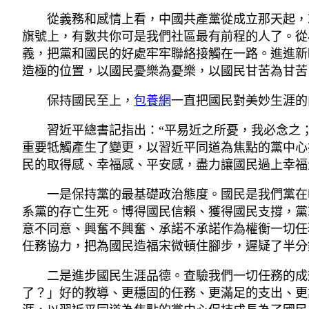
從義務和感情上看，中國共產黨從成立那天起，就
旗號上，有數共你可是我們社區最有前程的人了。從
義，把黨和國民的好處牢牢聯絡接觸在一路。進進新
造極的位置，以國民憂樂為憂樂，以國民甘苦為甘苦
保持國民至上，
包養網
一直把國民對美妙生涯的
習近平總書記指出：“平易近之所憂，我必念之；平
重要牴觸產生了變更，以習近平同道為焦點的黨中心
民的取得感、幸福感、平安感，盡力讓國民過上幸福
一是保持黨的最基礎政治態度。國民是我們黨在朝
系黨的存亡生死。博得國民信賴、獲得國民支撐，黨
意不同意、興奮不興奮、承諾不承諾作為權衡一切任
任務協力，把為國民造福宋微頓住腳步，遲疑了半分
二是進步國民生涯品德。查驗我們一切任務的成效
了？」好的教導、更穩固的任務、更滿足的支出、更