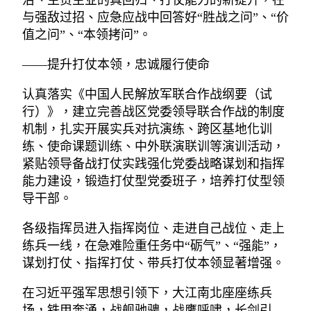
治、主责主业的真回归、打仗能力的新提升，在
与强敌过招、应急应战中回答好“胜战之问”、“价
值之问”、“本领拷问”。
——提升打仗本领，忠诚履行使命
认真落实《中国人民解放军联合作战纲要（试
行）》，建立完善战区党委领导联合作战的制度
机制，扎实开展实兵对抗演练、跨区基地化训
练、使命课题训练、中外联演联训等演训活动，
紧贴领导备战打仗实践强化党委战略谋划和指挥
能力建设，锻造打仗型党委班子，培养打仗型领
导干部。
各级指挥员进入指挥岗位、走进自己战位、走上
练兵一线，在急难险重任务中“砺气”、“强能”，
谋划打仗、指挥打仗、带兵打仗本领显著增强。
在习近平强军思想引领下，大江南北座座练兵
场，铁甲奔涌，战舰驰骋，战鹰呼啸，长剑引