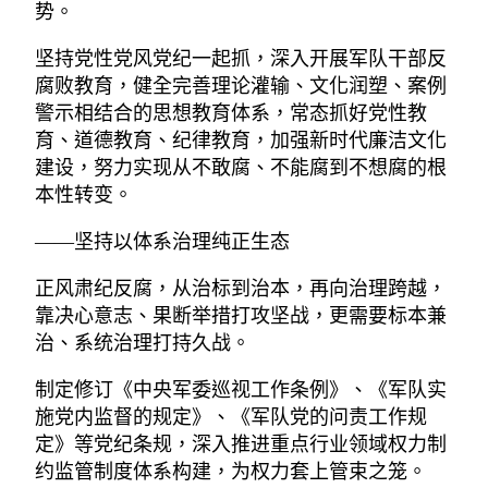
势。
坚持党性党风党纪一起抓，深入开展军队干部反
腐败教育，健全完善理论灌输、文化润塑、案例
警示相结合的思想教育体系，常态抓好党性教
育、道德教育、纪律教育，加强新时代廉洁文化
建设，努力实现从不敢腐、不能腐到不想腐的根
本性转变。
——坚持以体系治理纯正生态
正风肃纪反腐，从治标到治本，再向治理跨越，
靠决心意志、果断举措打攻坚战，更需要标本兼
治、系统治理打持久战。
制定修订《中央军委巡视工作条例》、《军队实
施党内监督的规定》、《军队党的问责工作规
定》等党纪条规，深入推进重点行业领域权力制
约监管制度体系构建，为权力套上管束之笼。