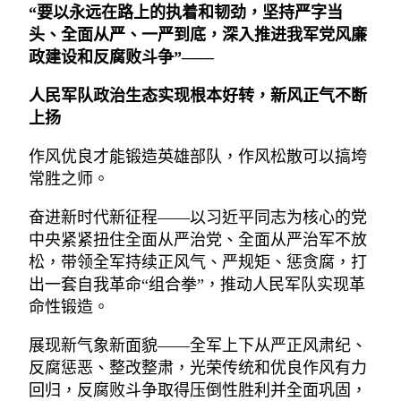
“要以永远在路上的执着和韧劲，坚持严字当
头、全面从严、一严到底，深入推进我军党风廉
政建设和反腐败斗争”——
人民军队政治生态实现根本好转，新风正气不断
上扬
作风优良才能锻造英雄部队，作风松散可以搞垮
常胜之师。
奋进新时代新征程——以习近平同志为核心的党
中央紧紧扭住全面从严治党、全面从严治军不放
松，带领全军持续正风气、严规矩、惩贪腐，打
出一套自我革命“组合拳”，推动人民军队实现革
命性锻造。
展现新气象新面貌——全军上下从严正风肃纪、
反腐惩恶、整改整肃，光荣传统和优良作风有力
回归，反腐败斗争取得压倒性胜利并全面巩固，