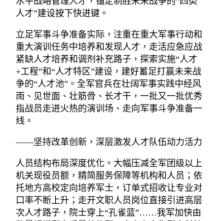
水平战略管理人才，锚定制胜未来战争的“四类
人才”建设按下快进键。
立足军事斗争准备实际，注重在重大军事行动和
重大演训任务中培养和发现人才，走活应急应战
紧缺人才培养和调剂补充路子，探索实施“人才
+工程”和“人才特区”建设，建好蓄足打赢未来战
争的“人才池”。全军官兵在壮阔军事实践中经风
雨、见世面、壮筋骨、长才干，一批又一批优秀
指战员走进火热的演训场、走向军事斗争准备一
线。
——坚持改革创新，深层激发人才队伍动力活力
人员结构布局深度优化。大幅压减全军团级以上
机关现役员额，精简服务保障等机构和人员；依
托地方高校定向培养军士，订单式招收让专业对
口率不断上升；走开文职人员岗位直接引进高层
次人才路子，院士穿上“孔雀蓝”……我军加快由