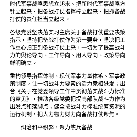
时代军事战略思想立起来、把新时代军事战略方
针立起来、把备战打仗指挥棒立起来、把抓备战
打仗的责任担当立起来。
各级党委坚决落实习主席关于备战打仗重要决策
指示，坚持把备战打仗作为第一要务，坚决把工
作重心归正到备战打仗上来，一切为了提高战斗
力的舆论导向、工作导向、用人导向、政策导向
鲜明确立。
重构领导指挥体制、现代军事力量体系、军事政
策制度，让一切战斗力要素的活力竞相迸发；出
台《关于在党委领导工作中贯彻落实战斗力标准
的意见》，推动各级党委把提高部队战斗力作为
出发点和落脚点；健全按战斗力标准统筹资源的
运行机制，把人力物力财力向备战打仗聚焦。
——纠治和平积弊，聚力练兵备战