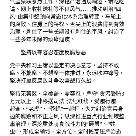
气监察联系点工作，深挖严治违规喝酒、请吃吃
请、网上收礼送礼等不良风气……推动纠治“四
风”由集中整顿向常态化体系治理转变，车轮上
的腐败、住房上的特权、舌尖上的浪费得到有效
治理，刹住了一些长期没有刹住的歪风，纠治了
一些多年未除的顽瘴痼疾。
——坚持以零容忍态度反腐惩恶
党中央和习主席以坚定的决心意志，坚持不敢
腐、不能腐、不想腐一体推进，永远吹冲锋号，
坚决打赢反腐败斗争攻坚战持久战。
坚持无禁区、全覆盖、零容忍，严守“贪污受贿3
万元以上一律移送司法”法纪红线，受贿行贿一
起查，“老虎”、“苍蝇”一起打，大力纠治官兵身
边的腐败和不正之风；纵深推进重点行业领域整
肃治理，深挖重处啃食战斗力的“硕鼠”、“蛀
虫”，形成全领域、全方位、全时段高压严治态