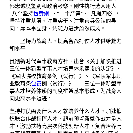
部忠诚度鉴别和政治考察，刚性执行选人用人
“八个坚持
包養網
”、“十个严禁”、“凡提四必”，
坚持注重基层、注重实干、注重官兵公认的导
向，靠本事立身、凭能力进步蔚然成风。
——坚持为战育人，提高备战打仗人才供给能力
和水平
贯彻新时代军事教育方针，出台《关于加快推进
三位一体新型军事人才培养体系建设的决定》、
《军队院校教育条例（试行）》、《军队军事职
业教育条
包養
例（试行）》……三位一体新型军
事人才培养体系的制度框架基本形成，为战育人
向更高水平迈进。
坚持打仗需要什么人才就培养什么人才，加速锻
造联合作战指挥人才，超前预置新型作战力量人
才，激励扶持高层次科技创新人才，复合培养高