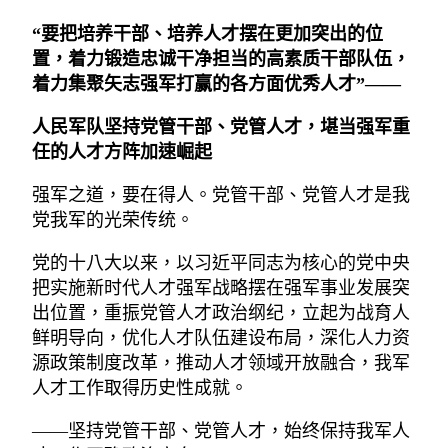
“要把培养干部、培养人才摆在更加突出的位
置，着力锻造忠诚干净担当的高素质干部队伍，
着力集聚矢志强军打赢的各方面优秀人才”——
人民军队坚持党管干部、党管人才，堪当强军重
任的人才方阵加速崛起
强军之道，要在得人。党管干部、党管人才是我
党我军的光荣传统。
党的十八大以来，以习近平同志为核心的党中央
把实施新时代人才强军战略摆在强军事业发展突
出位置，重振党管人才政治纲纪，立起为战育人
鲜明导向，优化人才队伍建设布局，深化人力资
源政策制度改革，推动人才领域开放融合，我军
人才工作取得历史性成就。
——坚持党管干部、党管人才，始终保持我军人