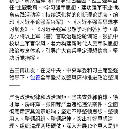
核心、听从指挥”和“传承红色基因、担当强军重
任”主题教育、“学习强军思想、建功强军事业”教
育实践活动等；持续深化党的创新理论武装，编
印《习近平论强军兴军》、《习近平强军思想学
习纲要》、《习近平强军思想学习问答》等，举
办少将以上军（警）官政治理论轮训班，狠抓中
校以上军官学风，着力构建新时代人民军队思想
政治教育体系，引导广大官兵坚定理想信念、坚
决听党指挥。
古田再出发，在党中央、中央军委和习主席坚强
领导下，
包養
全军坚持以整风精神推进政治整训
——
严明政治纪律和政治规矩，坚决查处郭伯雄、徐
才厚、房峰辉、张阳等严重违纪违法案件，全面
彻底肃清其流毒影响；坚定不移整顿思想、整顿
用人、整顿组织、整顿纪律，突出打好思想清
理、组织清理两场硬仗，深入开展12个重大是非