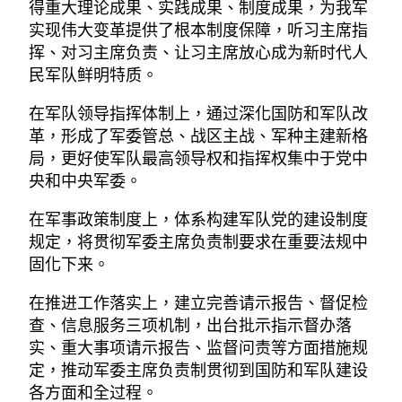
得重大理论成果、实践成果、制度成果，为我军
实现伟大变革提供了根本制度保障，听习主席指
挥、对习主席负责、让习主席放心成为新时代人
民军队鲜明特质。
在军队领导指挥体制上，通过深化国防和军队改
革，形成了军委管总、战区主战、军种主建新格
局，更好使军队最高领导权和指挥权集中于党中
央和中央军委。
在军事政策制度上，体系构建军队党的建设制度
规定，将贯彻军委主席负责制要求在重要法规中
固化下来。
在推进工作落实上，建立完善请示报告、督促检
查、信息服务三项机制，出台批示指示督办落
实、重大事项请示报告、监督问责等方面措施规
定，推动军委主席负责制贯彻到国防和军队建设
各方面和全过程。