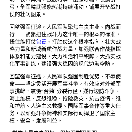
弓，全军精武强能热潮持续涌动，铺展开备战打
仗的壮阔图景。
回望强军征途，人民军队聚焦主责主业、向战而
行——紧紧扭住战斗力这个唯一的根本的标准，
扭住能打仗
包養
、打胜仗这个根本指向，壮大战
略力量和新域新质作战力量，加强联合作战指挥
体系和能力建设，大力纠治和平积弊，大抓实战
化军事训练，建设强大稳固的现代边海空防。
回望强军征途，人民军队强固制胜优势、不辱使
命——坚定灵活开展军事斗争，有效应对外部军
事挑衅，震慑“台独”分裂行径，遂行边防斗争、
海上维权、反恐维稳、抢险救灾、抗击疫情、维
和护航、人道主义救援、国际军事合作等重大任
务，以顽强斗争精神和实际行动捍卫了国家主
权、安全、发展利益。