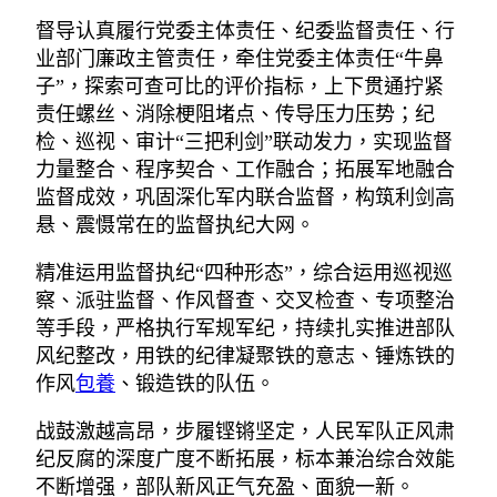
督导认真履行党委主体责任、纪委监督责任、行
业部门廉政主管责任，牵住党委主体责任“牛鼻
子”，探索可查可比的评价指标，上下贯通拧紧
责任螺丝、消除梗阻堵点、传导压力压势；纪
检、巡视、审计“三把利剑”联动发力，实现监督
力量整合、程序契合、工作融合；拓展军地融合
监督成效，巩固深化军内联合监督，构筑利剑高
悬、震慑常在的监督执纪大网。
精准运用监督执纪“四种形态”，综合运用巡视巡
察、派驻监督、作风督查、交叉检查、专项整治
等手段，严格执行军规军纪，持续扎实推进部队
风纪整改，用铁的纪律凝聚铁的意志、锤炼铁的
作风
包養
、锻造铁的队伍。
战鼓激越高昂，步履铿锵坚定，人民军队正风肃
纪反腐的深度广度不断拓展，标本兼治综合效能
不断增强，部队新风正气充盈、面貌一新。