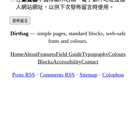
人網站網址，以供下次發佈留言時使用。
Dirtbag
— simple pages, standard blocks, web-safe
fonts and colours.
Home
About
Features
Field Guide
Typography
Colours
Blocks
Accessibility
Contact
Posts RSS
·
Comments RSS
·
Sitemap
·
Colophon