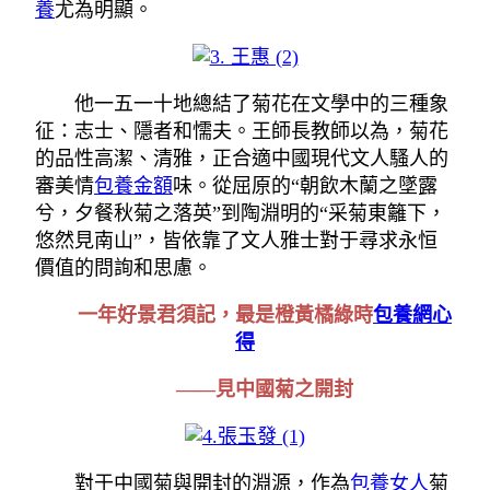
養
尤為明顯。
他一五一十地總結了菊花在文學中的三種象
征：志士、隱者和懦夫。王師長教師以為，菊花
的品性高潔、清雅，正合適中國現代文人騷人的
審美情
包養金額
味。從屈原的“朝飲木蘭之墜露
兮，夕餐秋菊之落英”到陶淵明的“采菊東籬下，
悠然見南山”，皆依靠了文人雅士對于尋求永恒
價值的問詢和思慮。
一年好景君須記，最是橙黃橘綠時
包養網心
得
——見中國菊之開封
對于中國菊與開封的淵源，作為
包養女人
菊