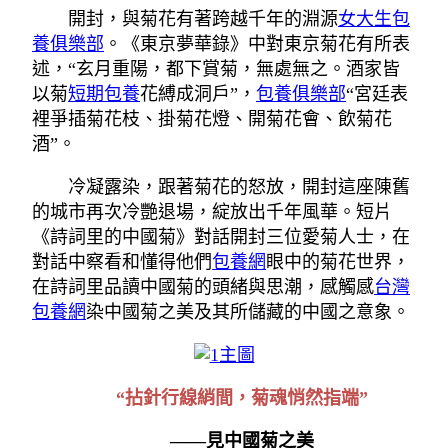
開封，與菊花有著跨越千年的淵源
女大生包
養俱樂部
。《東京夢華錄》中對東京菊花有所表
述，“玄月重陽，都下賞菊，無處無之。酒家皆
以菊
短期包養
花縛成洞戶”，
包養俱樂部
“宮廷表
裡爭插菊花枝、掛菊花燈、開菊花會、飲菊花
酒”。
冷凝露染，跟著菊花的怒放，開封這座陳舊
的城市再次冷艷退場，綻放出千年風華。短片
《詩詞里的中國菊》對話開封三位愛菊人士，在
對話中察看和懂得他們
包養網
眼中的菊花世界，
在詩詞里品讀中國菊的頭緒與思潮，感觸感
台灣
包養網
染中國菊之美及其所儲藏的中國之意象。
“拈針行線綃間，菊魂悄然指端”
——見中國菊之美