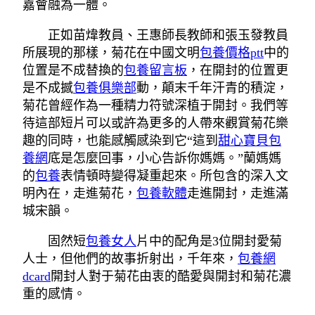
嘉會融為一體。
正如苗煒教員、王惠師長教師和張玉發教員
所展現的那樣，菊花在中國文明
包養價格ptt
中的
位置是不成替換的
包養留言板
，在開封的位置更
是不成撼
包養俱樂部
動，顛末千年汗青的積淀，
菊花曾經作為一種精力符號深植于開封。我們等
待這部短片可以或許為更多的人帶來觀賞菊花樂
趣的同時，也能感觸感染到它“這到
甜心寶貝包
養網
底是怎麼回事，小心告訴你媽媽。”蘭媽媽
的
包養
表情頓時變得凝重起來。所包含的深入文
明內在，走進菊花，
包養軟體
走進開封，走進滿
城宋韻。
固然短
包養女人
片中的配角是3位開封愛菊
人士，但他們的故事折射出，千年來，
包養網
dcard
開封人對于菊花由衷的酷愛與開封和菊花濃
重的感情。