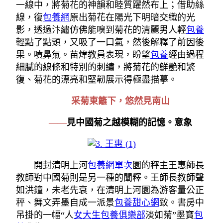
一線中，將菊花的神韻和睦質躍然布上；借助絲
線，復
包養網
原出菊花在陽光下明暗交織的光
影，透過汴繡仿佛能嗅到菊花的清麗男人輕
包養
輕點了點頭，又吸了一口氣，然後解釋了前因後
果。噴鼻氣。苗煒教員表現，盼望
包養
經由過程
細膩的線條和特別的刺繡，將菊花的鮮艷和繁
復、菊花的漂亮和堅韌展示得極盡描摹。
采菊東籬下，悠然見南山
——
見中國菊之越模糊的記憶。意象
開封清明上河
包養網單次
園的秤主王惠師長
教師對中國菊則是另一種的闡釋。王師長教師聲
如洪鐘，未老先衰，在清明上河園為游客量公正
秤、舞文弄墨自成一派景
包養甜心網
致。書房中
吊掛的一幅“人
女大生包養俱樂部
淡如菊”墨寶
包