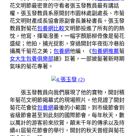
花文明節最密意的守看者張玉發教員最有講話
權。張玉發教員系原開封市園林處副處長、市菊
花文明財產成長協會原副會長兼秘書長。張玉發
教員對菊花
包養網比較
文明節投進了所有的的熱
忱，他寫，揮毫潑墨，一幅字顏筋柳骨像是菊花
盛綻；他拍，捕光捉影，穿過開封年夜街冷巷拍
攝萬千菊花之美；
包養網
他編，《
包養網推薦
菊
女大生包養俱樂部
譜》巨著，一部披髮著新時期
氣味的菊花專著。
張玉發教員向我們展現了他的寶物，開封積
年菊花文明節揭幕式的現場照片。他見證了開封
菊花花會從
包養網
最後的小範圍，到市級節會到
省級節會甚至到此刻的國際節會，每年秋天，數
以萬計的游客前來欣賞，顛末千年的傳承以及持
續41屆菊花節會的舉行，開封的秋天曾經與菊花