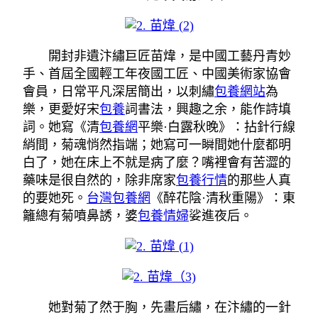
開封非遺汴繡巨匠苗煒，是中國工藝丹青妙
手、首屆全國輕工年夜國工匠、中國美術家協會
會員，日常平凡深居簡出，以刺繡
包養網站
為
樂，更愛好宋
包養
詞書法，興趣之余，能作詩填
詞。她寫《清
包養網
平樂·白露秋晚》：拈針行線
綃間，菊魂悄然指端；她寫可一瞬間她什麼都明
白了，她在床上不就是病了麼？嘴裡會有苦澀的
藥味是很自然的，除非席家
包養行情
的那些人真
的要她死。
台灣包養網
《醉花陰·清秋重陽》：東
籬總有菊噴鼻誘，婆
包養情婦
娑進夜后。
她對菊了然于胸，先畫后繡，在汴繡的一針