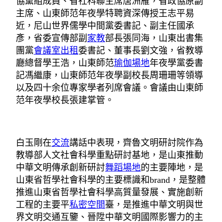
協黨組成員、省社科聯主席唐洲雁，省政協原副
主席、山東師范年夜學特聘資深傳授王志平易
近，尼山世界儒學中間黨委書記、副主任國承
彥，省委宣傳部副
家教
部長張同海，山東出書集
團黨
會議室出租
委書記、董事長劉文強，省教導
廳總督學王浩，山東師范
瑜伽場地
年夜學黨委書
記馮繼康，山東師范年夜學副校長周珊珊等領導
以及四十余位專家學者列席會議。會議由山東師
范年夜學校長張建掌管。
白玉剛在
交流
講話中表現，齊魯文明研討院作為
教導部人文社會科學重點研討基地，是山東推動
中華文明傳承創新研討
舞蹈場地
的主要陣地，是
山東省哲學社會科學的主要標識和brand，是整體
推進山東省哲學社會科學高質量發展、實施創新
工程的主要平
私密空間
臺，是推進中華文明與世
界文明交通互鑒、晉陞中華文明國際影響力的主