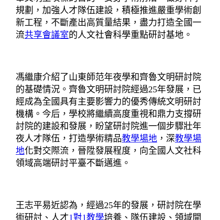
規劃，加強人才隊伍建設，積極推進嚴重學術創
新工程，不斷產出高質量結果，盡力打造全國一
流
共享會議室
的人文社會科學重點研討基地。
馮繼康介紹了山東師范年夜學和齊魯文明研討院
的基礎情況。齊魯文明研討院經過25年發展，已
經成為全國具有主要影響力的優秀傳統文明研討
機構。今后，學校將繼續高度重視和鼎力支撐研
討院的建設和發展，盼望研討院進一個步驟壯年
夜人才隊伍，打造學術精品
教學場地
，深
教學場
地
化對交際流，晉陞發展程度，向全國人文社科
領域高端研討平臺不斷邁進。
王志平易近認為，經過25年的發展，研討院在學
術研討、人才
1對1教學
培養、隊伍建設、領域開