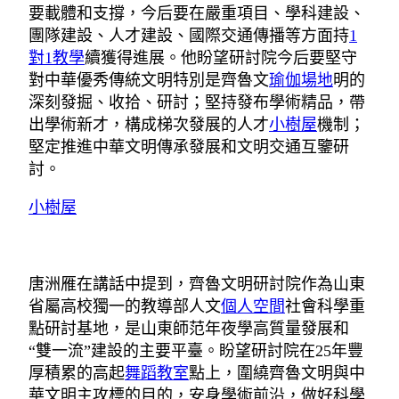
要載體和支撐，今后要在嚴重項目、學科建設、
團隊建設、人才建設、國際交通傳播等方面持
1
對1教學
續獲得進展。他盼望研討院今后要堅守
對中華優秀傳統文明特別是齊魯文
瑜伽場地
明的
深刻發掘、收拾、研討；堅持發布學術精品，帶
出學術新才，構成梯次發展的人才
小樹屋
機制；
堅定推進中華文明傳承發展和文明交通互鑒研
討。
小樹屋
唐洲雁在講話中提到，齊魯文明研討院作為山東
省屬高校獨一的教導部人文
個人空間
社會科學重
點研討基地，是山東師范年夜學高質量發展和
“雙一流”建設的主要平臺。盼望研討院在25年豐
厚積累的高起
舞蹈教室
點上，圍繞齊魯文明與中
華文明主攻標的目的，安身學術前沿，做好科學