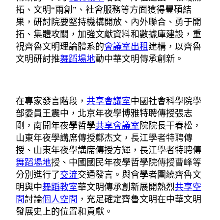
拓、文明“兩創”、社會服務等方面獲得豐碩結
果，研討院要堅持機構開放、內外聯合、勇于開
拓、集體攻關，加強文獻資料和數據庫建設，重
視齊魯文明理論體系的
會議室出租
建構，以齊魯
文明研討推
舞蹈場地
動中華文明傳承創新。
在專家發言階段，
共享會議室
中國社會科學院學
部委員王震中，北京年夜學博雅特聘傳授張志
剛，南開年夜學哲學
共享會議室
院院長干春松，
山東年夜學講席傳授鄭杰文，長江學者特聘傳
授、山東年夜學講席傳授方輝，長江學者特聘傳
舞蹈場地
授、中國國民年夜學哲學院傳授曹峰等
分別進行了
交流
交通發言。與會學者圍繞齊魯文
明與中
舞蹈教室
華文明傳承創新展開熱烈
共享空
間
討論
個人空間
，充足確定齊魯文明在中華文明
發展史上的位置和貢獻。