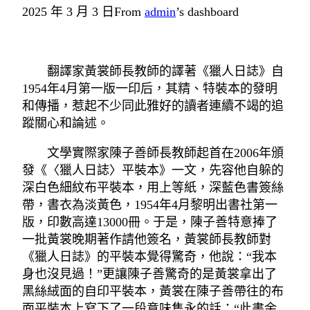
2025 年 3 月 3 日
From
admin
’s dashboard
翻譯家黃裳師長教師的譯著《獵人日誌》自
1954年4月第一版一印后，其精、特裝本的發明
和傳播，惹起不少同此雅好的讀者連續不竭的追
蹤關心和論述。
文學實際家陳子善師長教師起首在2006年頒
發《〈獵人日誌〉平裝本》一文，先容他自躲的
深白色細紋布平裝本，用上等紙，深藍色書簽絲
帶，書衣為淡黃色，1954年4月黎明出書社第一
版，印數高達13000冊。于是，陳子善特意捧了
一批黃裳晚期著作請他簽名，黃裳師長教師對
《獵人日誌》的平裝本覺得驚奇，他說：“我本
身也沒見過！”更讓陳子善驚奇的是黃裳拿出了
黑絲絨面的自印平裝本，黃裳在陳子善帶往的布
面平裝本上寫下了一段意味雋永的話：“此書余