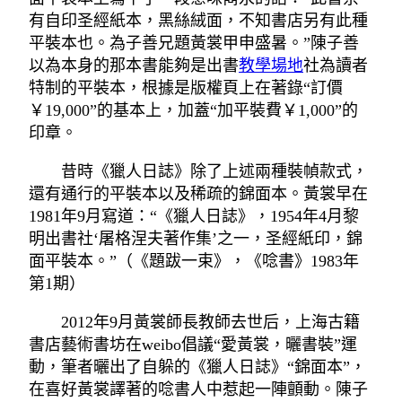
有自印圣經紙本，黑絲絨面，不知書店另有此種
平裝本也。為子善兄題黃裳甲申盛暑。”陳子善
以為本身的那本書能夠是出書
教學場地
社為讀者
特制的平裝本，根據是版權頁上在著錄“訂價
￥19,000”的基本上，加蓋“加平裝費￥1,000”的
印章。
昔時《獵人日誌》除了上述兩種裝幀款式，
還有通行的平裝本以及稀疏的錦面本。黃裳早在
1981年9月寫道：“《獵人日誌》，1954年4月黎
明出書社‘屠格涅夫著作集’之一，圣經紙印，錦
面平裝本。”（《題跋一束》，《唸書》1983年
第1期）
2012年9月黃裳師長教師去世后，上海古籍
書店藝術書坊在weibo倡議“愛黃裳，曬書裝”運
動，筆者曬出了自躲的《獵人日誌》“錦面本”，
在喜好黃裳譯著的唸書人中惹起一陣顫動。陳子