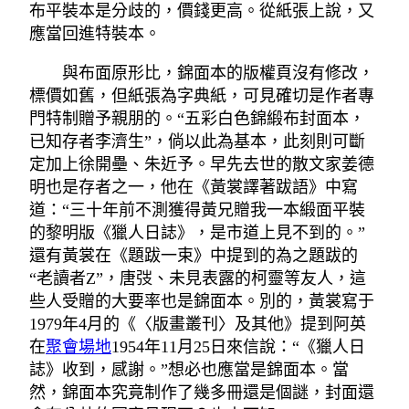
布平裝本是分歧的，價錢更高。從紙張上說，又
應當回進特裝本。
與布面原形比，錦面本的版權頁沒有修改，
標價如舊，但紙張為字典紙，可見確切是作者專
門特制贈予親朋的。“五彩白色錦緞布封面本，
已知存者李濟生”，倘以此為基本，此刻則可斷
定加上徐開壘、朱近予。早先去世的散文家姜德
明也是存者之一，他在《黃裳譯著跋語》中寫
道：“三十年前不測獲得黃兄贈我一本緞面平裝
的黎明版《獵人日誌》，是市道上見不到的。”
還有黃裳在《題跋一束》中提到的為之題跋的
“老讀者Z”，唐弢、未見表露的柯靈等友人，這
些人受贈的大要率也是錦面本。別的，黃裳寫于
1979年4月的《〈版畫叢刊〉及其他》提到阿英
在
聚會場地
1954年11月25日來信說：“《獵人日
誌》收到，感謝。”想必也應當是錦面本。當
然，錦面本究竟制作了幾多冊還是個謎，封面還