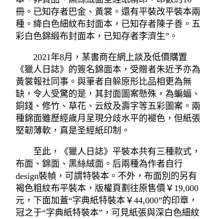
冊。已知存者巴金、黃裳。還有平裝改平裝本兩
種。絳白色細紋布封面本，已知存者陳子善。五
彩白色錦緞布封面本，已知存者李濟生”。
2021年8月，某書商在網上談及低價購置
《獵人日誌》的簽名錦面本，受贈者朱近予亦為
黃裳報社同事。與筆者自躲原形比品相更為無
缺，令人受驚的是，其封面圖案懸殊，為蝙蝠、
銅錢、修竹、草花、云紋及壽字等五彩圖案。兩
種錦面雖歷經歲月呈現分歧水平的褪色，但紙張
堅韌薄軟，真是圣經紙印制。
至此，《獵人日誌》平裝本共有三種款式，
布面、錦面、黑絲絨面。后兩種為作者自行
design裝幀，可謂特裝本。不外，布面別的另有
褐色粗紋布平裝本，版權頁劃往原售價￥19,000
元，下面加蓋“字典紙特裝本￥44,000”的印章，
冠之于“字典紙特裝本”，可見紙張與深白色細紋