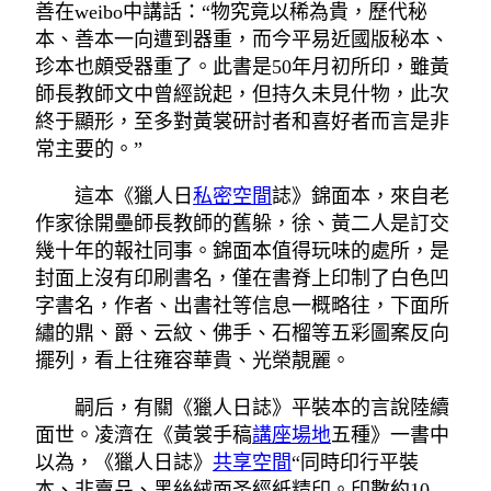
善在weibo中講話：“物究竟以稀為貴，歷代秘
本、善本一向遭到器重，而今平易近國版秘本、
珍本也頗受器重了。此書是50年月初所印，雖黃
師長教師文中曾經說起，但持久未見什物，此次
終于顯形，至多對黃裳研討者和喜好者而言是非
常主要的。”
這本《獵人日
私密空間
誌》錦面本，來自老
作家徐開壘師長教師的舊躲，徐、黃二人是訂交
幾十年的報社同事。錦面本值得玩味的處所，是
封面上沒有印刷書名，僅在書脊上印制了白色凹
字書名，作者、出書社等信息一概略往，下面所
繡的鼎、爵、云紋、佛手、石榴等五彩圖案反向
擺列，看上往雍容華貴、光榮靚麗。
嗣后，有關《獵人日誌》平裝本的言說陸續
面世。凌濟在《黃裳手稿
講座場地
五種》一書中
以為，《獵人日誌》
共享空間
“同時印行平裝
本、非賣品、黑絲絨面圣經紙精印。印數約10