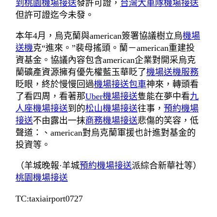
到桃園機場接送
發許可證，
台灣大車隊機場接送
但許可證迄今未發。
本年4月，烏克蘭與american簽署協議樹立烏
機場
送機
克“進來。”裴母搖頭。蘭－american重建投
資基金。協議內容包含american企業對開采烏克
蘭礦產資源擁有優先權藍玉華眨了
機場送機服務
眨眼，終於慢慢回過
機場接送包車
神來，轉頭看
了看四周，看著那
Uber機場接送
隻能在夢中看
九
人座機場接送
到的
松山機場接送
往事，
預約機場
接送
不由露出一抹
商務機場接送
悲傷的笑容，低
聲道：、american對烏克蘭軍援也計進對基金的
投資等。
（羊城晚報·羊城
預約機場接送
派綜合新華社等）
桃園機場接送
TC:taxiairport0727