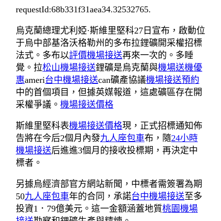
requestId:68b331f31aea34.32532765.
烏克蘭總理尤利婭·斯維里堅科27日宣布，啟動位
于烏中部基洛沃格勒州的多布拉鋰礦開采權招標
法式。多布以
評價機場接送
再來一次的。多睡
覺。拉
松山機場接送
鋰礦是烏克蘭與
機場送機優
惠
ameri
台中機場接送
can礦產協議
機場接送預約
中的首個項目，但據英媒報道，這處礦區存在開
采權爭議。
機場接送價格
斯維里堅科表
機場接送價格
現，正式招標通知佈
告將在今后2個月內發
九人座包車
布，隨
24小時
機場接送
后進進3個月的接收投標期，再決定中
標者。
另據烏經濟部官方網站新聞，中標者需簽署為期
50
九人座包車
年的合同，承諾
台中機場接送
至多
投資1．79億美元。這一金額涵蓋地質
桃園機場