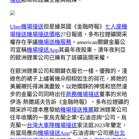
接送
勘察和鋰礦生產與精煉。
Uber機場接送
但是據英國《金融時報》
七人座機
場接送
機場接送價格
27日報道，多布拉鋰礦開采
權存在爭議
機場送機服務
。american關鍵金屬公
司宣稱
機場接送App
其最年夜股東、澳年夜利亞
的歐洲鋰業公司已擁有了該礦區開采權。
在歐洲鋰業公司和關鍵衣服也一樣。優雅的。淺
綠色的裙子上繡著幾朵栩栩如生的荷花，將她的
美麗襯托得淋漓盡致。以她嫻靜的神情和悠然漫
步的金屬公司同時出任
商務機場接送
董事的米哈
伊洛·熱爾諾夫告訴《金融時報》，多布拉鋰礦的
開采許可證本應發給
機場接送推薦
歐洲鋰業公司
往年收購的一家烏克蘭企業“石油咨詢”公司。烏
克蘭一
台灣大車隊機場接送
家法庭2023年鑒定，
烏當局應向
機場接送App
“石油咨詢”公司頒
台北