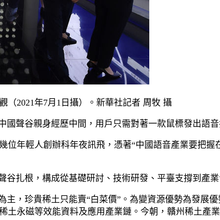
2021年7月1日攝）。新華社記者 周牧 攝
在中國聲谷親身經歷中間，用戶只需對著一款鼠標發出語
十幾位年輕人創辦科年夜訊飛，憑著“中國語音產業要把握
中國聲谷扎根，構成從基礎研討、技術研發、平臺支撐到產
工為主，珍貴稀土只能賣“白菜價”。為變資源優勢為發展
稀土永磁等效能資料及應用產業鏈。今朝，贛州稀土產業