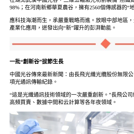
在湖北武漢中國光谷，三維五軸激光切割裝備“削鐵如
98%；在河南新鄉華夏農谷，擁有2560個傳感器的
應科技海潮而生，承嚴重戰略而進。放眼中部地區，光
產業化應用，迸發出向“新”躍升的彭湃動能。
一批“創新谷”拔節生長
中國光谷傳來最新新聞：由長飛光纖光纜股份無限公
項光通訊傳輸紀錄。
“這是光纖通訊技術領域的一次嚴重創新。”長飛公
高頻買賣、數據中間和云計算等各年夜領域。