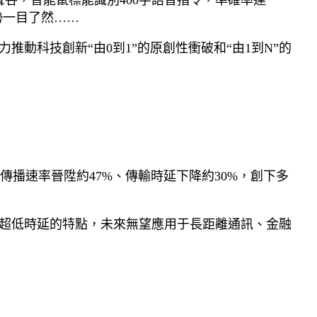
谷，智能鼠標能識別400字語音指令，準確率達
勢一目了然……
動科技創新“由0到1”的原創性衝破和“由1到N”的
播速率晉陞約47%、傳輸時延下降約30%，創下多
、超低時延的特點，未來無望應用于長距離通訊、金融