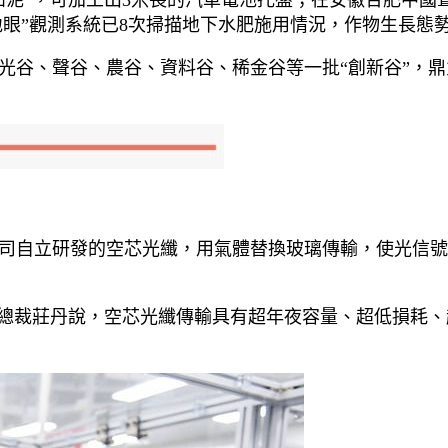
泥”，可加工出3米長的汽車電池托盤；在安徽合肥中國聲
“地眼”觀測系統已8次掃描地下水肥施用情況，作物生長態
谷、聲谷、農谷、資料谷、稀金谷等一批“創新谷”，鼎力推
司自立研發的空芯光纖，用氣體替換玻璃傳輸，使光信號傳
司總裁莊丹說，空芯光纖傳輸具有超年夜容量、超低損耗