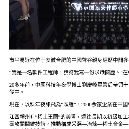
市平易近在位于安徽合肥的中國聲谷親身經歷中間參觀（
“我是一名軟件工程師，請幫我寫一份求職簡歷。”
20多年前，中國科技年夜學博士劉慶峰畢業后帶領
發中。
現在，以科年夜訊飛為“頭雁”，2000余家企業在
江西贛州有“稀土王國”的美譽，過往長期以初級加
臺攻關關鍵技術，推動構成采選—冶煉—稀土合金—