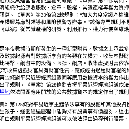
組織及其運營者常識產權的維護。《草案》第21條規則：
濟組織供給應收賬款、倉單、股權、常識產權等權力質押
膠葛。《草案》第33條第2款規則：“加大力度常識產權
產權膠葛應對領導和風險預警等辦事。”該條專門規則平
《草案》從常識產權的研發、利用推行、權力行使與維護
是年夜數據時期所發生的一種新型財富，數據之上承載多
數據起源者對數據所享有的各類在先權力。收集虛擬財富是隨
比特幣、網游中的設備、賬號、網店。收集虛擬財富依靠
條認可收集虛擬財富具有財富性質，應該經由過程財富權的
第12條對平易近營經濟組織同等應用數據資本的權力作出
出了規則，《草案》第28條對支撐平易近營經濟組織依
場地
依法開闢應用開放的公共數據資本的規定作出了規則
典》第125條對平易近事主體依法享有的股權和其他投資
生孩子、運營經過歷程中能夠持有股票等有價證券，這也
，明白規則平易近營經濟組織可以依法經由過程刊行股票