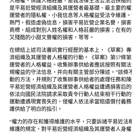
人格權、保護人格莊嚴，是我法律王法公法治扶植的
是平易近營經濟組織及其運營者最基礎、最主要的權
運營者的隱私權、小我信息等人格權益受法令維護。
熱門，假造虛偽信息，損害平易近營企業名譽，損害
商標，組成對別人姓名權和人格莊嚴的損害；在有的
又殘酷的小甜文譽權的損害，等等。
在總結上述司法審訊實行經歷的基本上，《草案》專
濟組織及其運營者人格權的行動。《草案》第57條第2
運營者的人格權益。收集辦事供給者應該按照有關法
規權益的守法信息，并向有關主管部分陳述。”該條
動的方法，并規則了收集辦事供給者的處理任務和陳
平易近營經濟組織及其運營者人格權益遭遇損害后的
依法向國民法院請求采取責令行動人結束相干行動的
運動遭遇現實喪失的，侵權人依法承當賠還償付義務
護供給了明白的指引。
“權力的存在和獲得維護的水平，只要訴諸平易近法
維護的規定，對平易近營經濟組織及其運營者人身權