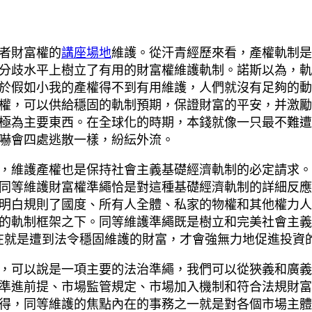
營者財富權的
講座場地
維護。從汗青經歷來看，產權軌制是
分歧水平上樹立了有用的財富權維護軌制。諾斯以為，軌
於假如小我的產權得不到有用維護，人們就沒有足夠的動
權，可以供給穩固的軌制預期，保證財富的平安，并激勵
極為主要東西。在全球化的時期，本錢就像一只最不難遭
嚇會四處逃散一樣，紛紜外流。
，維護產權也是保持社會主義基礎經濟軌制的必定請求。
同等維護財富權準繩恰是對這種基礎經濟軌制的詳細反應
繩，明白規則了國度、所有人全體、私家的物權和其他權力
的軌制框架之下。同等維護準繩既是樹立和完美社會主義
在就是遭到法令穩固維護的財富，才會強無力地促進投資
，可以說是一項主要的法治準繩，我們可以從狹義和廣義
準進前提、市場監管規定、市場加入機制和符合法規財富
得，同等維護的焦點內在的事務之一就是對各個市場主體