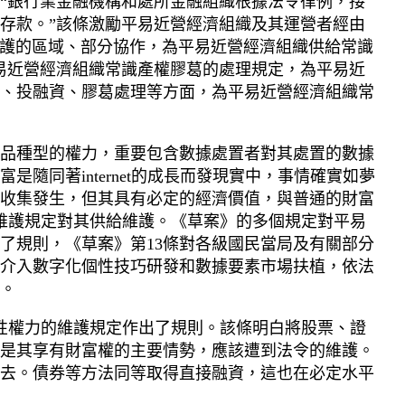
“銀行業金融機構和處所金融組織根據法令律例，接
存款。”該條激勵平易近營經濟組織及其運營者經由
維護的區域、部分協作，為平易近營經濟組織供給常識
易近營經濟組織常識產權膠葛的處理規定，為平易近
、投融資、膠葛處理等方面，為平易近營經濟組織常
品種型的權力，重要包含數據處置者對其處置的數據
同著internet的成長而發現實中，事情確實如夢
收集發生，但其具有必定的經濟價值，與普通的財富
維護規定對其供給維護。《草案》的多個規定對平易
了規則，《草案》第13條對各級國民當局及有關部分
法介入數字化個性技巧研發和數據要素市場扶植，依法
。
性權力的維護規定作出了規則。該條明白將股票、證
是其享有財富權的主要情勢，應該遭到法令的維護。
、去。債券等方法同等取得直接融資，這也在必定水平