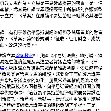
勇敢立異創業。立異是平易近族提高的魂靈，是一個
產權，尤其是維護立異經過歷程中所構成的各類新型
于立異。《草案》在維護平易近營經濟組織及其運營
護，有利于維護平易近營經濟組織及其運營者的財富
，《草案》第59條規則：“征收、征用財富，應該
正、公道的抵償。”
維護立異
瑜伽教室
”。我國《平易近法典》總則編、物
易近營經濟組織及其運營者常識產權的維護。《草
場地
濟組織立異結果常識產權維護軌制，依法懲辦侵
組織及其運營者立異的維護，既要從正面維護常識產
并增進常識產權的轉化，施展常識產權的經濟功效。
承當嚴重技巧攻關義務，向平易近營經濟組織開放國
等供給辦事”。這就為平易近營經濟組織展開常識產
開新技巧、新產物、新辦事、新形式利用實驗，施展
易近營經濟組織常識產權的轉化發明了前提。三是