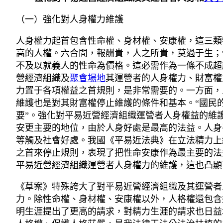
（一）強化對人身權力維護
人身權力起首包含性命權、身材權、安康權，這三類
高的人權。六合間，報酬貴，人之所貴，莫過于生；
不及以就義人的性命為價格。這必需作為一條不成超
營經濟組織及
聚會場地
其運營者的人身權力、財富權
力置于各項權益之首規則，是非常需要的。一方面，
維護也是對其財富權停止維護的條件和基本。“國民
要”。強化對平易近營經濟組織運營者人身權益的維
安更主要的地位，由於人身好處是最高的法益。人身
等觸及社會好處。我國《平易近法典》在立法精力上
之首來停止規則，表現了把性命安康作為最主要的法
平易近營經濟組織運營者人身權力的維護，這也凸顯
《草案》特殊誇大了對平易近營經濟組織及其運營者
力。除性命權、身材權、安康權以外，人格權還包含
明生涯提出了更高的請求，對精力生涯的請求也日益