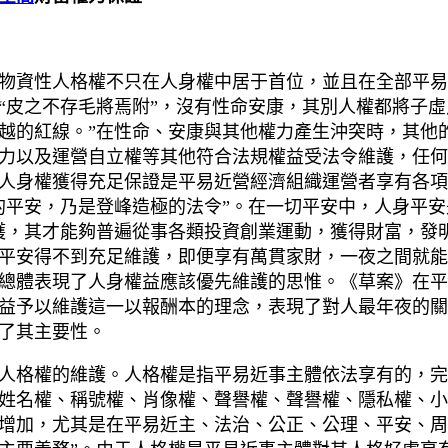
物資性人格權不只在人身權中居于首位，並且在全部平易
“皮之不存毛將焉附”，沒有性命安康，其別人權都將子虛
越的紅線。”在性命、安康與其他權力產生沖突時，其他的
力以及運營自立權等其他符合法規權益受法令維護，任何
人身權獲得充足保證是平易近營經濟組織運營者享有各項
的平安，乃是登峰造極的法令”。在一切平安中，人身平安
護，其才能夠普遍從事各類投資創業運動，獲得財富，發
平安得不到充足維護，即便享有萬貫家財，一夜之間就能
總體表現了人身權益應該優先維護的思惟。《草案》在平
益予以維護這一以報酬本的理念，表現了對人最年夜的關
了其主要性。
人格權的維護。人格權是指平易近事主體依法享有的，完
姓名權、稱號權、肖像權、聲譽權、聲譽權、隱私權、小
增加，尤其是在平易近主、法治、公正、公理、平安、周