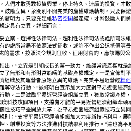
，人們才敢勇敢投資興業，停止持久、連續的投資，才敢
。鼓勵立異，永闊別不開完美的產權維護軌制。只要保證
的發明力；只要充足維
私密空間
護產權，才幹鼓勵人們勇
規定具有立異。詳細而言：
妥立案、選擇性法律司法、趨利性法律司法或處所司法維
有的處所當局不依照法式征收，或許不作出公道抵償等景象
好處的需求，按照法令規則征收、征用財富的，應該賜與公
指出，“立異是引領成長的第一動力，維護常識產權就是
立了無形和有形財富範疇的基礎產權規定。一是宣佈對平
經濟組織及其運營者原始立異的維護。完美平易近營經
舞蹈
雜等守法行動。”該條明白宣示加大力度對平易近營經濟
行動。二是激勵平易近營經濟組織立異，獲取常識產權，
入國度科技攻關項目，支撐有才能的平易近營經濟組織牽頭
個性技巧平臺開放共享，為平易近營經濟組織技巧立異同
還規則：“支撐平易近營經濟組織加大力度新技巧利用，展
押、創業投資等方法推進科技結果利用推行。”這也為平