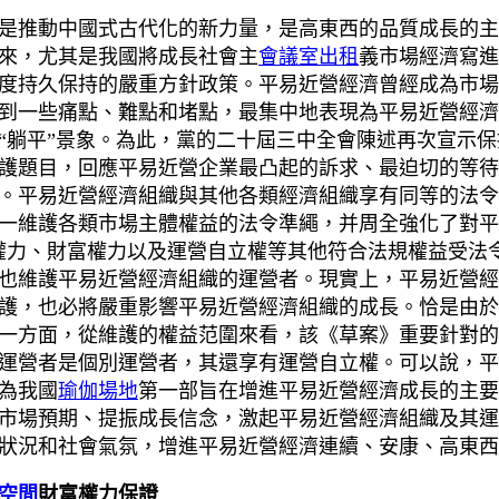
是推動中國式古代化的新力量，是高東西的品質成長的主
來，尤其是我國將成長社會主
會議室出租
義市場經濟寫進
度持久保持的嚴重方針政策。平易近營經濟曾經成為市場
到一些痛點、難點和堵點，最集中地表現為平易近營經濟
躺平”景象。為此，黨的二十屆三中全會陳述再次宣示保持
護題目，回應平易近營企業最凸起的訴求、最迫切的等待
。平易近營經濟組織與其他各類經濟組織享有同等的法令
一維護各類市場主體權益的法令準繩，并周全強化了對平
權力、財富權力以及運營自立權等其他符合法規權益受法
也維護平易近營經濟組織的運營者。現實上，平易近營經
護，也必將嚴重影響平易近營經濟組織的成長。恰是由於
一方面，從維護的權益范圍來看，該《草案》重要針對的
運營者是個別運營者，其還享有運營自立權。可以說，平
為我國
瑜伽場地
第一部旨在增進平易近營經濟成長的主要
市場預期、提振成長信念，激起平易近營經濟組織及其運
狀況和社會氣氛，增進平易近營經濟連續、安康、高東西
空間
財富權力保證