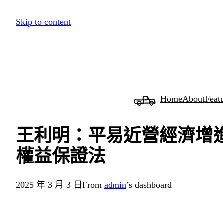
跳
Skip to content
至
主
要
內
容
Home
About
Feat
王利明：平易近營經濟增
權益保證法
2025 年 3 月 3 日
From
admin
’s dashboard