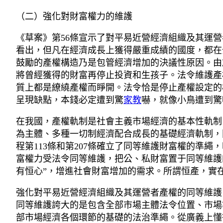
（二）強化對財富權力的維護
《草案》第56條宣示了對平易近營經濟組織及其運
看出，但凡在經濟成長上獲得嚴重成績的國度，都在
鼓勵的產權構造乃是包管經濟增加的決議性原因。由
將曾經獲得的財富再停止投資和生孩子。法令維護產
質上都是繚繞產權而睜開。法令恰是停止產權設定的
呈現缺點，本錢必定遭到驚
家教
嚇，就像小鳥遭到驚
在我國，產權軌制是社會主義市場經濟的基本性軌制
為主體、多種一切制經濟配合成長的基礎經濟軌制，
程第113條和第207條確立了同等維護財富權的準
富權力受法令同等維護，把公、私財富置于同等維護
有恒心”，增進社會財富增加的需求。所謂恒產，實
強化對平易近營經濟組織及其運營者產權的同等維護
同等維護誇大的是包含全部市場主體法令位置、市場
部市場經濟各個環節的基礎的法治準繩。從廣義上懂