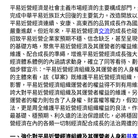
平易近營經濟是社會主義市場經濟的主要構成部門，
完成中華平易近族巨大回復的主要氣力。改造開放以
平易近營經濟連續、安康、高東西的品質成長作為國
嚴重進獻。但近年來，平易近營經濟
交流
的成長也碰
招致平易近營企業家預期不穩、信念缺乏，甚至呈現“
的基礎方略，聚焦平易近營經濟及其運營者的權益維
維護、配合成長的準繩，增進平易近營經濟成長強大
經濟體系體例的內涵請求動身，確立了同等看待、劃
個步驟宣示：“平易近營經濟組織及其運營者的人身
的主體來看，該《草案》既維護平易近營經濟組織，
影響，平易近營經濟組織運營者的權益得不到有用維
誇大對平易近營經濟組織及其運營者權益的維護。另
運營者的權力則包含了人身權、財富權等權力，假如
法，更是周全維護平易近營經濟組織權益的良法。作
最基礎、穩預期、利久遠的法治保證感化，必將穩固
營經濟在內的各類一切制經濟配合成長的法治周遭的
一、強化對平易近營經濟組織及其運營者人身和
共享