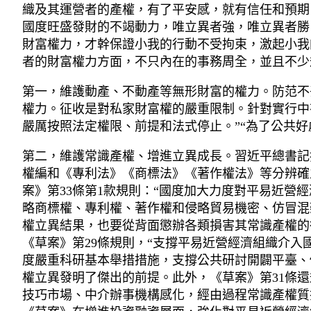
織及其運營者的產權，有了平安感，就有信任和預期
國度旺盛發財的不竭動力，唯立異者強，唯立異者勝
財富權力，才幹保證小我的行動不受拘束，激起小我
者的財富權力方面，不只內在的事務周全，並且不少
第一，維護動產、不動產等無形財富的權力。防范不
權力。征收是對私家財富權的嚴重限制。針對實行中
嚴厲按照法定權限、前提和法式停止。”“為了公共
第二，維護常識產權、增進立異成長。習近平總書記
權編和《專利法》《商標法》《著作權法》等分辨確
案》第33條第1款規則：“國度加大力度對平易近營
略商標權、專利權、著作權和侵略貿易機密、仿冒混
權立異結果，也要從背面懲辦各類損害其常識產權的
《草案》第29條規則，“支撐平易近營經濟組織介
度嚴重科研基本舉措措施，支撐公共研討開闢平臺、
權立異發明了傑出的前提。此外，《草案》第31條
技巧市場、中介辦事機構感化，經由過程常識產權質