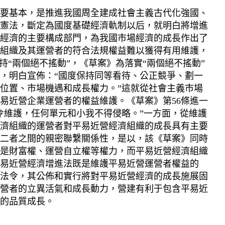
要基本，是推進我國周全建成社會主義古代化強國、
憲法，斷定為國度基礎經濟軌制以后，就明白將增進
經濟的主要構成部門，為我國市場經濟的成長作出了
組織及其運營者的符合法規權益難以獲得有用維護，
“兩個絕不搖動”，《草案》為落實“兩個絕不搖動”
，明白宣佈：“國度保持同等看待、公正競爭、劃一
位置、市場機遇和成長權力。”這就從社會主義市場
易近營企業運營者的權益維護。《草案》第56條進一
令維護，任何單元和小我不得侵略。”一方面，從維護
濟組織的運營者對平易近營經濟組織的成長具有主要
二者之間的親密聯繫關係性，是以，該《草案》同時
是財富權、運營自立權等權力，而平易近營經濟組織
易近營經濟增進法既是維護平易近營運營者權益的
法令，其公佈和實行將對平易近營經濟的成長施展固
營者的立異活氣和成長動力，營建有利于包含平易近
的品質成長。