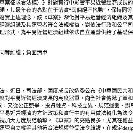
草案征求看法稿）》針對實行中影響平易近營經濟成長的
繩，其最年夜的亮點在于落實“兩個絕不搖動”，保持同
落實上述理念，該《草案》深化對平易近營經濟組織及其
經濟組織及其運營者符合法規權益，對依法行政和公平司
理形式，為平易近營經濟組織依法自立運營供給了基礎保
同等維護；負面清單
法。近日，司法部、國度成長改造委公布《中華國民共和
度對平易近營經濟成長的高度器重，向全社會傳遞了黨和
請求，又從公正競爭、投資融資、科技立異、規范運營、辦
平易近營經濟的方針政策和實行中的有用做法轉化為法令
視加大力度規范領導。《草案》的亮點良多，尤其在權益
營自立權等其他符合法規權益受法令維護，在規定desi