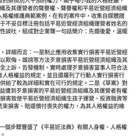
有的排擠別人干預的權力，關乎每小我的人格莊嚴，
組織及其運營者的聲譽權、聲譽權和平易近營經濟組織
人格權維護典範案例，在有的案件中，收集自媒體蹭
于不妥目標注冊包括平易近營經濟組織運營者姓名的
性談吐，組成對企業聲一句話簡介：先婚後愛，溫暖
，詳細而言：一是制止應用收集實行損害平易近營經
渠道，以欺侮、譭謗等方法歹意損害平易近營經濟組織及其
全上訴、告發機制，實時處理歹意損害當事人符合法
者人格權益的規定，並且還羅列了行動人實行損害行
供給了較為詳細和實在可行的規定。二是《草案》對
權益遭到歹意損害的平易近營經濟組織及其運營者有權
損害致使平易近營經濟組織生孩子運營、投資融資等
結束損害、賠還償付喪失的權力，為其人格權益的維
進一個步驟豐盛了《平易近法典》有關人身權、人格權
。