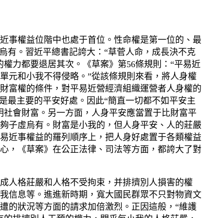
近事權益位階中也處于首位。性命權是第一位的、最
烏有。習近平總書記誇大：“草菅人命，成長決不克
權力都要退居其次。《草案》第56條規則：“平易近
單元和小我不得侵略。”從該條規則來看，將人身權
財富權的條件，對平易近營經濟組織運營者人身權的
是最主要的平安好處。因此“簡直一切都不如平安主
明社會財富。另一方面，人身平安應當置于比財富平
夠子虛烏有。財富是小我的，但人身平安、人的莊嚴
易近事權益的羅列順序上，把人身好處置于各類權益
心，《草案》在公正法律、司法等方面，都誇大了對
成人格莊嚴和人格不受拘束，并排擠別人損害的權
我信息等。進進新時期，寬大國民群眾不只對物資文
遭的狀況等方面的請求加倍激烈。正因這般，“維護