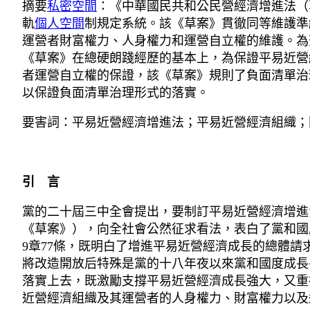
摘要
私密空間
：《中華國民共和公民營經濟增進法（
軌
個人空間
制規定系統。該《草案》貫徹同等維護準
運營者財富權力、人身權力和運營自立權的維護。為
《草案》在總硬朗踐經歷的基本上，為保證平易近營
者運營自立權的保證，該《草案》規則了負面清單治
以保證負面清單治理形式的落實。
要害詞：平易近營經濟增進法；平易近營經濟組織；
引 言
黨的二十屆三中全會提出，要制訂平易近營經濟增進
《草案》），向全社會公然征求看法，表白了黨和國
9章77條，既明白了增進平易近營經濟成長的總體
將改造開放后特殊是黨的十八年夜以來黨和國度成長
落實上去，既激勵支撐平易近營經濟成長強大，又重
近營經濟組織及其運營者的人身權力、財富權力以及運