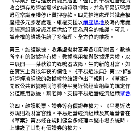
《草案》在增進投資融資層面，強化對平易近營經濟
收合適存款營業需求的典質質押物，并為平易近營經
過程常識產權停止質押存款。四是推進處理常識產權
產權多元膠葛處理、維權支援以
講座場地
及海內常識
營經濟組織常識產權供給了更為周全的維護。可見，
識產權的維護供給了多條理、全方位的維護。
第三，維護數據、收集虛擬財富等各項新財富。數據
所享有的數據持有權、數據應用權與數據運營權，以及
中展開——葉秋鎖的蜂鳴器故障，生的新的財富，如
在實質上有很年夜的個性。《平易近法典》第127
近營經濟組織的數據權益維護作出了規則。《草案》
開放公共數據時同等看待平易近營經濟組織的規定作
公道應用數據，葉老師。支撐平易近營經濟組織
聚會
第四，維護股票、證券等有價證券權力。《平易近法
券規則為財富客體。平易近營經濟組織及其運營者在
《草案》第25條在規則健全多條理本錢市場系統時
上維護了其對有價證券的權力。