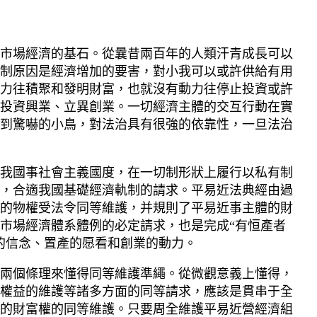
市場經濟的基石。從曩昔兩百年的人類汗青成長可以
制原因是經濟增加的要害，對小我可以或許供給有用
力往積聚和發明財富，也就沒有動力往停止投資或許
投資興業、立異創業。一切經濟主體的交互行動在實
到驚嚇的小鳥，對法治具有很強的依靠性，一旦法治
我國事社會主義國度，在一切制形狀上履行以私有制
，合適我國基礎經濟軌制的請求。平易近法典經由過
人的物權受法令同等維護，并規則了平易近事主體的財
市場經濟體系體例的必定請求，也是完成“有恒產者
的信念、置產的愿看和創業的動力。
兩個條理來懂得同等維護準繩。從微觀意義上懂得，
權益的維護等諸多方面的同等請求，應該是貫串于全
的財富權的同等維護。只要周全維護平易近營經濟組