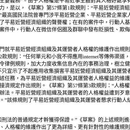
主要義務”。由于人格權是平易近事主體對其人格好處享
力，是以，《草案》第57條第1款規則：“平易近營經濟
”最高國民法院曾專門涉平易近營企業、平易近營企業家
了平易近營經濟組織的聲譽權；在有的案件中，行動人基
案件中，行動人在微信伴侶圈及群聊中發布貶損性、欺侮
門就平易近營經濟組織及其運營者人格權的維護作出規則
款規則：“任何單元和小我不得應用internet等傳佈
令律例規則，加大力度收集信息內在的事務治理，樹立健
不只宣示了不起應用收集損害平易近營經濟組織及其運營
述任務，為平易近營經濟組織及其運營者人格權益的維護
接濟規定作出規則。《草案》第57條第3款規則：“人格
辦法。平易近營經濟組織及其運營者的人格權益遭到歹意
。”該條規則了平易近營經濟組織及其運營者懇求行動人
和刑法的普通規定才幹獲得保證。”《草案》的上述規則
、人格權的維護作出了更為詳細、更有針對性的維護規則