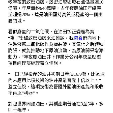
較年夜的致密油層。致密油層區域石油儲量達10
億噸，年產量約640萬噸，占年夜慶油田年總產
量超過20%，這是油田堅持高質量穩產的一個主
要領域。
看似廢氣的二氧化碳，在油田卻正變廢為寶。
“為了衝破致密油層采油難題，我
包養
們向地下
注進液態二氧化碳作為壓裂液，其氣化之后體積
膨脹，就能推動地下原油流動，為原油開采增添
動力。”年夜慶油田井下作業分公司年夜型壓裂
項目經理部經理蓋立佳說。
“一口已經投產的油井初期日產油16.9噸，比區塊
內未應用此項技術的油井產能晉陞十倍以上。”
蓋立佳說，這項技術為晉陞外圍油田產能和采收
率再添“利器”。
對照世界同類油田，其穩產期普通在3至5年，多
則十幾年。