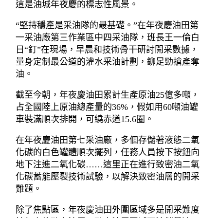
這是油城年夜慶的標志性風景。
“堅持穩產是采油隊的最基礎。”在年夜慶油田第
一采油廠第三作業區中四采油隊，班長王一倫白
日“釘”在現場，早晨和技術骨干研討開采數據，
量身定制最公道的灌水采油計劃，鉚足勁搶產奪
油。
截至今朝，年夜慶油田累計生產原油25億多噸，
占全國陸上原油總產量的36%，假如用60噸油罐
車裝滿順次排開，可繞赤道15.6圈。
在年夜慶油田第七采油廠，多個存儲著液態二氧
化碳的白色罐體順次擺列，任務人員按下按鈕向
地下注進二氧化碳……這里正在進行致密油二氧
化碳蓄能壓裂技術試驗，以解決致密油層的開采
難題。
除了焦點區，年夜慶油田外圍區域多是開采難度