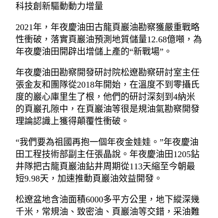
科技創新驅動動力增量
2021年，年夜慶油田古龍頁巖油勘察獲嚴重戰略
性衝破，落實頁巖油預測地質儲量12.68億噸，為
年夜慶油田開辟出增儲上產的“新戰場”。
年夜慶油田勘察開發研討院松遼勘察研討室主任
張金友和團隊從2018年開始，在溫度不到零攝氏
度的巖心庫里生了根，他們的研討深刻到4納米
的頁巖孔隙中，在頁巖油等很是規油氣勘察開發
理論認識上獲得顛覆性衝破。
“我們要為祖國再抱一個年夜金娃娃。”年夜慶油
田工程技術部副主任張晶說。年夜慶油田1205鉆
井隊把古龍頁巖油鉆井周期從113天縮至今朝最
短9.98天，加速推動頁巖油效益開發。
松遼盆地含油面積6000多平方公里，地下縱深幾
千米，常規油、致密油、頁巖油等交錯，采油難