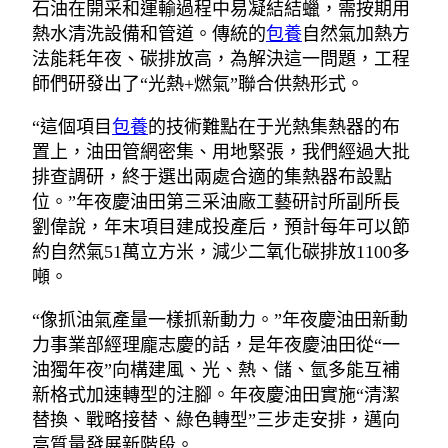
石油在開采和運輸過程中易凝結結蠟，需按期用
熱水清洗設備和管道。傳統的
包養
自然氣加熱方
法能耗年夜、碳排放高，為解決這一問題，工程
師們研發出了“光熱+燃氣”聯合供熱形式。
“這個項目
包養
的技術難點在于光熱集熱器的布
置上，油田管網密集、用地緊張，我們經過大批
排查調研，終于選出兩處合適的集熱器布設點
位。”年夜慶油田第三采油廠工藝研討所副所長
劉偉說，年末項目建成投產后，預計每年可以節
約自然氣51萬立方米，減少二氧化碳排放1100多
噸。
“像抓油氣產量一樣抓新動力。”年夜慶油田新動
力事業部經理龐志慶的話，是年夜慶油田從“一
油獨年夜”向構建風、光、熱、儲、氫多能互補
新格式加速轉型的注腳。年夜慶油田實施“清潔
替換、戰略接替、綠色轉型”三步走安排，邁向
高質量發展新階段。