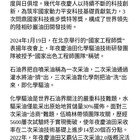
度與日俱增。幾代年夜慶人以持續不斷的科技創
新，為筑牢國家動力平安科技基礎貢獻氣力，3
次問鼎國家科技進步獎特等獎，構成了世界領先
的陸相砂巖油田開發技術。
2024年1月19日，在北京舉行的“國家工程師獎”
表揚年夜會上，年夜慶油田化學驅油技術研發團
隊被授予“國家出色工程師團隊”稱號。
石油界把自噴采油稱為一次采油，二次采油通過
灌水將油“擠”出，三次采油靠化學劑把油“洗”出
來，即化學驅油。
化學驅油是世界石油界關注的嚴重科技難題，水
驅采油僅能采出原始地質儲量30%擺佈。面對三
次采油“洽商”難題，伍曉林帶領團隊攻關，歷經
5600屢次試驗終于實現衝破，使年夜慶油田采收
率在二次采油技術基礎上進步14至20個百分點。
2022年，年夜慶油田又霸佔三次采油2.0版概況活