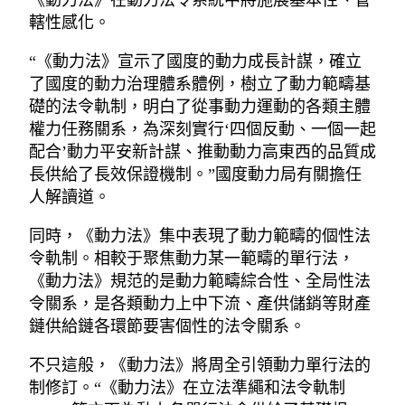
《動力法》在動力法令系統中將施展基本性、管
轄性感化。
“《動力法》宣示了國度的動力成長計謀，確立
了國度的動力治理體系體例，樹立了動力範疇基
礎的法令軌制，明白了從事動力運動的各類主體
權力任務關系，為深刻實行‘四個反動、一個一起
配合’動力平安新計謀、推動動力高東西的品質成
長供給了長效保證機制。”國度動力局有關擔任
人解讀道。
同時，《動力法》集中表現了動力範疇的個性法
令軌制。相較于聚焦動力某一範疇的單行法，
《動力法》規范的是動力範疇綜合性、全局性法
令關系，是各類動力上中下流、產供儲銷等財產
鏈供給鏈各環節要害個性的法令關系。
不只這般，《動力法》將周全引領動力單行法的
制修訂。“《動力法》在立法準繩和法令軌制