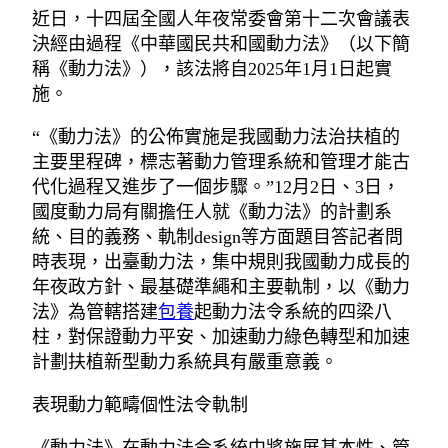
近日，十四屆全國人年夜常委會第十二次會議表
決經由過程《中華國民共和國動力法》（以下簡
稱《動力法》），該法將自2025年1月1日起實
施。
“《動力法》的公佈實施是我國動力法治扶植的
主要里程碑，標志著動力管理系統和管理才能古
代化過程又進步了一個步驟。”12月2日、3日，
國度動力局有關擔任人就《動力法》的計劃系
統、目的義務、軌制design等方面題目答記者問
時表現，出臺動力法，集中規則我國動力成長的
年夜政方針、最基礎準繩和主要軌制，以《動力
法》為管轄搭建
包養
起動力法令系統的四梁八
柱，對保證動力平安、加速動力綠色轉型和加速
計劃扶植新型動力系統具有嚴重意義。
表現動力範疇個性法令軌制