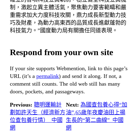
制，激起立異主體活氣，聚焦動力要害範疇和嚴
重需求加大力度科技攻關，鼎力成長新型動力技
巧及財產，為動力高東西的品質成長進獻蓬勃的
科技氣力。”國度動力局有關擔任同道表現。
Respond from your own site
If your site supports Webmention, link to this page’s
URL (it’s a
permalink
) and send it along. If not, a
comment still counts. The old web still has many
doors, pockets, and passageways.
Previous:
聰明運輸計
Next:
為國查包養心得“加
劃如許天生（經濟新方
油”,65歲年夜慶油田上揚
位查包養行情）_中國
生長的“第二曲線”_中國
網
網