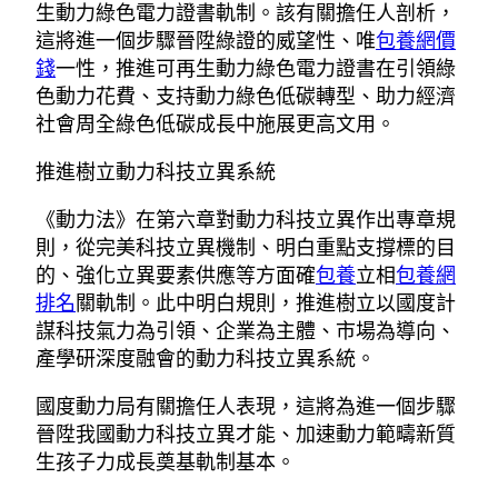
生動力綠色電力證書軌制。該有關擔任人剖析，
這將進一個步驟晉陞綠證的威望性、唯
包養網價
錢
一性，推進可再生動力綠色電力證書在引領綠
色動力花費、支持動力綠色低碳轉型、助力經濟
社會周全綠色低碳成長中施展更高文用。
推進樹立動力科技立異系統
《動力法》在第六章對動力科技立異作出專章規
則，從完美科技立異機制、明白重點支撐標的目
的、強化立異要素供應等方面確
包養
立相
包養網
排名
關軌制。此中明白規則，推進樹立以國度計
謀科技氣力為引領、企業為主體、市場為導向、
產學研深度融會的動力科技立異系統。
國度動力局有關擔任人表現，這將為進一個步驟
晉陞我國動力科技立異才能、加速動力範疇新質
生孩子力成長奠基軌制基本。