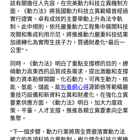
該有關擔任人先容，在完美動力科技立異機制方
面，《動力法》將我國動力科技立異範疇曾經過
實行證實、卓有成效的主要舉動上升為法令軌
制。此中規則，依托嚴重動力工程集中展開科技
攻關和集成利用示范，將推進動力嚴重科技結果
加速轉化為實際生孩子力，買通財產化“最后一
公里”。
同時，《動力法》明白了重點支撐標的目的。繚
繞動力高東西的品質成長需求，提出激勵和支撐
動力資本勘察開闢、化石動力、可再生動力、核
能、氫能、儲能、能
包養網心得
源節儉等範疇嚴
重技巧設備和新資料立異和財產化。在強化立異
要素供應方面，《動力法》明白，加大力度政
策、平臺、人才支撐，推進各類立異要素向企業
集聚。
“下一個步驟，動力行業將周全貫徹落實動力法
確立的各項科技立異軌制，樹立健全科技立異機