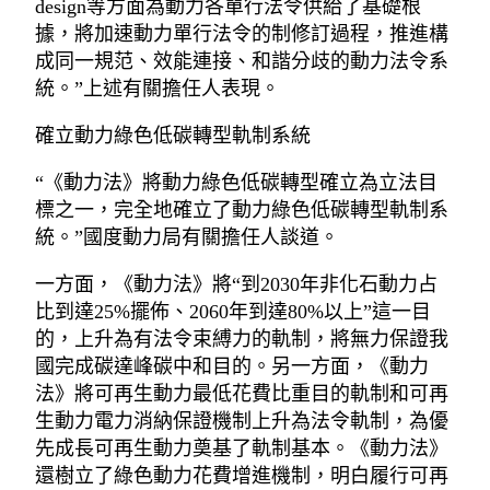
design等方面為動力各單行法令供給了基礎根
據，將加速動力單行法令的制修訂過程，推進構
成同一規范、效能連接、和諧分歧的動力法令系
統。”上述有關擔任人表現。
確立動力綠色低碳轉型軌制系統
“《動力法》將動力綠色低碳轉型確立為立法目
標之一，完全地確立了動力綠色低碳轉型軌制系
統。”國度動力局有關擔任人談道。
一方面，《動力法》將“到2030年非化石動力占
比到達25%擺佈、2060年到達80%以上”這一目
的，上升為有法令束縛力的軌制，將無力保證我
國完成碳達峰碳中和目的。另一方面，《動力
法》將可再生動力最低花費比重目的軌制和可再
生動力電力消納保證機制上升為法令軌制，為優
先成長可再生動力奠基了軌制基本。《動力法》
還樹立了綠色動力花費增進機制，明白履行可再