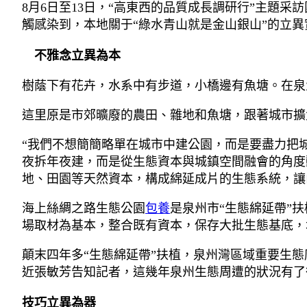
8月6日至13日，“高東西的品質成長調研行”主題
觸感染到，本地關于“綠水青山就是金山銀山”的立
不雅念立異為本
樹蔭下有花卉，水系中有步道，小橋邊有魚塘。在泉
這里原是市郊曠廢的農田、雜地和魚塘，跟著城市擴
“我們不想簡簡略單在城市中建公園，而是要盡力把
夜拆年夜建，而是從生態資本與城鎮空間融會的角度
地、田園等天然資本，構成綿延成片的生態系統，讓
海上絲綢之路生態公園
包養
是泉州市“生態綿延帶”
場取材為基本，整合既有資本，保存大批生態基底，
顛末四年多“生態綿延帶”扶植，泉州灣區域重要生態廊
近張敏芳告知記者，這幾年泉州生態周遭的狀況有了
技巧立異為器