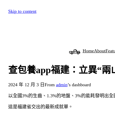
跳
Skip to content
至
主
要
內
容
Home
About
Feat
查包養app福建：立異“兩
2024 年 12 月 3 日
From
admin
’s dashboard
以全國3%的生齒、1.3%的地盤、3%的能耗發明出
這是福建省交出的最新成就單。