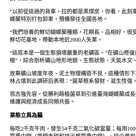
“以前從這過的貨車，拉的都是黑煤炭，你看，此刻
蝶蘭特別打包卸車，預備發往全國各地。
“我們培養的鮮切蝴蝶蘭種類，花期長、品相好，很
鮮切花基地，帶動本地近2000人失業。
“這底本是一個生態損壞嚴重的老礦區。”在礦山修
檢”，綜合剖析礦山地形地貌、生態狀態、天氣水文、
放棄礦山坡度年夜、泥土物理構造不良，這種情形下
林占熺到此調研后表現：“菌草根系發財、滋生性強
翁志強先容，從勝利蒔植菌草到引進臺灣蝴蝶蘭成長
維護與經濟成長同頻共振。
業態立異為驅
每吃2千克牛肉，發生54千克二氧化碳當量；每用1