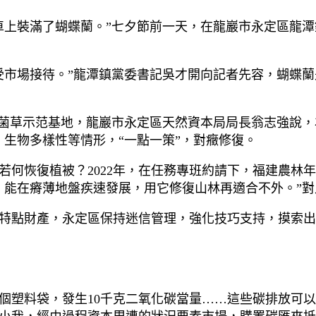
車上裝滿了蝴蝶蘭。”七夕節前一天，在龍巖市永定區龍
受市場接待。”龍潭鎮黨委書記吳才開向記者先容，蝴蝶
復菌草示范基地，龍巖市永定區天然資本局局長翁志強說，
生物多樣性等情形，“一點一策”，對癥修復。
若何恢復植被？2022年，在任務專班約請下，福建農林
，能在瘠薄地盤疾速發展，用它修復山林再適合不外。”
特點財產，永定區保持迷信管理，強化技巧支持，摸索出
00個塑料袋，發生10千克二氧化碳當量……這些碳排放可