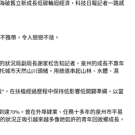
沿海破舊立新成長低碳輪迴經濟，科技日報記者一路感
不雅帶，令人戀戀不捨。
遭的狀況局副局長謝家松告知記者，泉州的成長不靠年
依托城市天然山川頭緒，用綠道串起山林、水體、濕
效”，在扶植經過歷程中保持低影響低開闢準繩，以當
量到達70%。曾在外埠肄業、任務十多年的泉州市平易
的狀況正吸引越來越多像她如許的青年回故鄉成長。