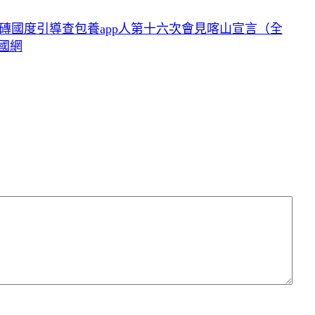
磚國度引導查包養app人第十六次會見喀山宣言（全
國網