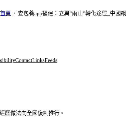
首頁
查包養app福建：立異“兩山”轉化途徑_中國網
ibility
Contact
Links
Feeds
動和經歷做法向全國復制推行。