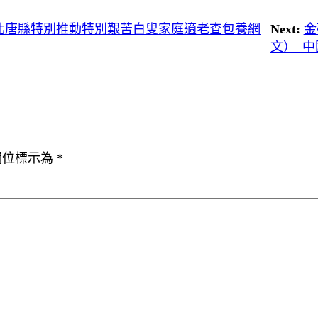
河北唐縣特別推動特別艱苦白叟家庭適老查包養網
Next:
金
文）_中
欄位標示為
*