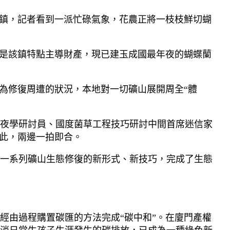
潭鎮，記者看到一派忙碌氣象，花農正將一枝枝鮮切蝴
蘭是該鎮特點主導財產，現已建玉成國最年夜的蝴蝶蘭
為修復周遭的狀況，本地對一切礦山展開周全“體
年夜學研討員、國度菌草工程技巧研討中間首席迷信家
對此，兩邊一拍即合。
一系列礦山生態修復的新形式、新技巧，完成了生態
以經由過程購置碳匯的方法完成“碳中和”。在廈門產權