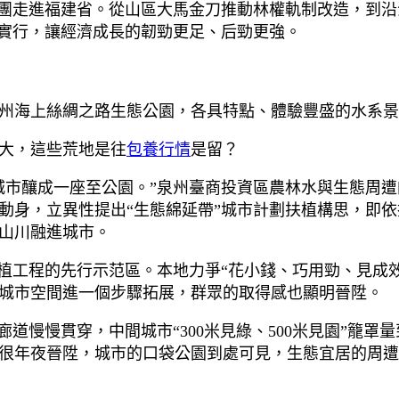
采訪團走進福建省。從山區大馬金刀推動林權軌制改造，到
異實行，讓經濟成長的韌勁更足、后勁更強。
州海上絲綢之路生態公園，各具特點、體驗豐盛的水系景
大，這些荒地是往
包養行情
是留？
城市釀成一座至公園。”泉州臺商投資區農林水與生態周
動身，立異性提出“生態綿延帶”城市計劃扶植構思，即
山川融進城市。
扶植工程的先行示范區。本地力爭“花小錢、巧用勁、見成
城市空間進一個步驟拓展，群眾的取得感也顯明晉陞。
道慢慢貫穿，中間城市“300米見綠、500米見園”籠罩
很年夜晉陞，城市的口袋公園到處可見，生態宜居的周遭