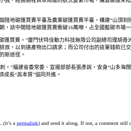
小我，經由過程資本周遭的狀況要素市場，購置碳匯來抵
個陸地碳匯買賣平臺及農業碳匯買賣平臺，構建“山頂到
朝，該中間陸地碳匯買賣衝破16萬噸，占全國藍碳市場一
陸地碳匯買賣。”廈門伏特佳動力科技無限公司副總司理胡
排放，以到達產物出口請求；而公司付出的這筆錢款已交
的新途徑。
手刺。”福建省委常委、宣揚部部長張彥說，安身“山多海
濟成長“高本質”協同共進。
 (it’s a
permalink
) and send it along. If not, a comment still