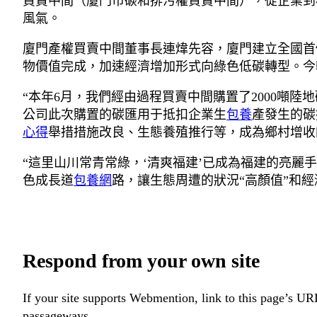
買賣中間（廈門市碳和排污權買賣中間），從企業到
風氣。
廈門產權買賣中間董事長連煒先容，廈門建立全國首
物價值完成，加速經濟增加形式向綠色低碳轉型。今
“本年6月，我們經由過程買賣中間購置了2000噸
公司此次購置的碳匯用于抵扣企業生
包養
產發生的碳
心得
舉措措施改良、生態養殖推行等，成為鄉村增收
“這里山川常青常綠，‘清爽福建’已成為福建的亮麗
色成長道
包養網
路，讓生態周遭的狀況“高顏值”和經
Respond from your own site
If your site supports Webmention, link to this page’s URL
passageways.