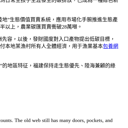
消日常生孩子生涯發生的碳排放，已成為一種綠色新
陸地”生態價值買賣系統，應用市場化手腕推進生態產
半以上，農業碳匯買賣衝破28萬噸。
善洲先容，以後，發財國度對入口產物提出低碳目標，
付本地某漁村所有人全體經濟，用于漁業基本
包養網
闊”的地區特征，福建保持走生態優先、陸海兼顧的綠
 counts. The old web still has many doors, pockets, and