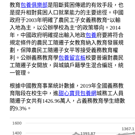
教育
包養俱樂部
是阻斷貧困傳遞的有效手段，也
是提升相對貧困人口就業能力的主要途徑。中國
政府于2003年明確了農民工子女義務教育“以輸
入地為主，以公辦學校為主”的政策導向。2014
年，中國政府明確提出輸入地政
包養
府要將符合
規定條件的農民工隨遷子女教育納入教育發展規
劃，保障農民工隨遷子女平等接受義務教育權
利。公辦義務教育學
包養留言板
校要普遍對農民
工隨遷子女開放，與城鎮戶籍學生混合編班，統
一管理。
根據中國教育事業統計數據，2019年全國義務教
育階段在校生中，進
甜心寶貝包養網
城務工人員
隨遷子女共有1426.96萬人，占義務教育學生總數
的9.3%。