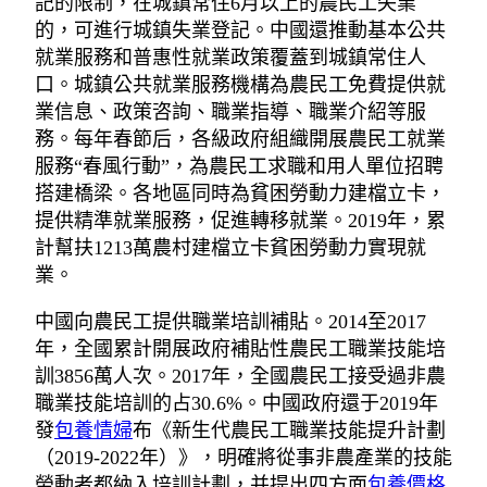
記的限制，在城鎮常住6月以上的農民工失業
的，可進行城鎮失業登記。中國還推動基本公共
就業服務和普惠性就業政策覆蓋到城鎮常住人
口。城鎮公共就業服務機構為農民工免費提供就
業信息、政策咨詢、職業指導、職業介紹等服
務。每年春節后，各級政府組織開展農民工就業
服務“春風行動”，為農民工求職和用人單位招聘
搭建橋梁。各地區同時為貧困勞動力建檔立卡，
提供精準就業服務，促進轉移就業。2019年，累
計幫扶1213萬農村建檔立卡貧困勞動力實現就
業。
中國向農民工提供職業培訓補貼。2014至2017
年，全國累計開展政府補貼性農民工職業技能培
訓3856萬人次。2017年，全國農民工接受過非農
職業技能培訓的占30.6%。中國政府還于2019年
發
包養情婦
布《新生代農民工職業技能提升計劃
（2019-2022年）》，明確將從事非農產業的技能
勞動者都納入培訓計劃，并提出四方面
包養價格