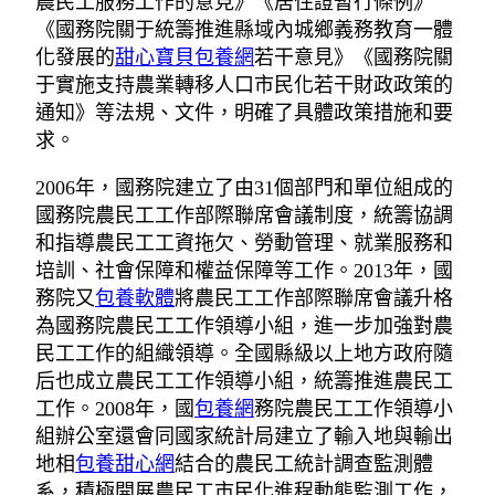
農民工服務工作的意見》《居住證暫行條例》
《國務院關于統籌推進縣域內城鄉義務教育一體
化發展的
甜心寶貝包養網
若干意見》《國務院關
于實施支持農業轉移人口市民化若干財政政策的
通知》等法規、文件，明確了具體政策措施和要
求。
2006年，國務院建立了由31個部門和單位組成的
國務院農民工工作部際聯席會議制度，統籌協調
和指導農民工工資拖欠、勞動管理、就業服務和
培訓、社會保障和權益保障等工作。2013年，國
務院又
包養軟體
將農民工工作部際聯席會議升格
為國務院農民工工作領導小組，進一步加強對農
民工工作的組織領導。全國縣級以上地方政府隨
后也成立農民工工作領導小組，統籌推進農民工
工作。2008年，國
包養網
務院農民工工作領導小
組辦公室還會同國家統計局建立了輸入地與輸出
地相
包養甜心網
結合的農民工統計調查監測體
系，積極開展農民工市民化進程動態監測工作，