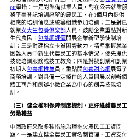
ptt
舉措：一是對準備就業人員，對在公共就業服
務平臺登記培訓愿望的農民工，在1個月內提供
相應的培訓信息或統籌組織參加培訓；二是對已
就業
女大生包養俱樂部
人員，鼓勵企業重點對新
生代農民工
包養網評價
開展企業新型學徒制培
訓；三是對建檔立卡貧困勞動力，精準掌握就業
困難人員中新生代農民工的基本情況，優先提供
技能培訓服務或技工教育；四是對擬創業和創業
初期人
包養網推薦
員，重點開
包養甜心網
展電子
商務培訓，對具備一定條件的人員開展以創辦個
體工商戶和創辦小微企業為中心的創業技能培
訓。
（三）健全權利保障制度機制，更好維護農民工
勞動權益
中國政府采取多種措施治理拖欠農民工工資問
題。一是建立健全農民工實名制管理、工資支付