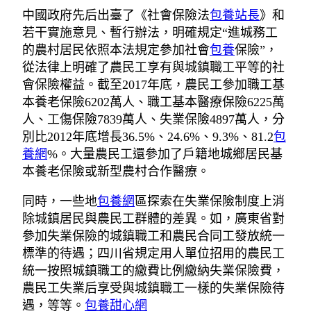
中國政府先后出臺了《社會保險法
包養站長
》和
若干實施意見、暫行辦法，明確規定“進城務工
的農村居民依照本法規定參加社會
包養
保險”，
從法律上明確了農民工享有與城鎮職工平等的社
會保險權益。截至2017年底，農民工參加職工基
本養老保險6202萬人、職工基本醫療保險6225萬
人、工傷保險7839萬人、失業保險4897萬人，分
別比2012年底增長36.5%、24.6%、9.3%、81.2
包
養網
%。大量農民工還參加了戶籍地城鄉居民基
本養老保險或新型農村合作醫療。
同時，一些地
包養網
區探索在失業保險制度上消
除城鎮居民與農民工群體的差異。如，廣東省對
參加失業保險的城鎮職工和農民合同工發放統一
標準的待遇；四川省規定用人單位招用的農民工
統一按照城鎮職工的繳費比例繳納失業保險費，
農民工失業后享受與城鎮職工一樣的失業保險待
遇，等等。
包養甜心網