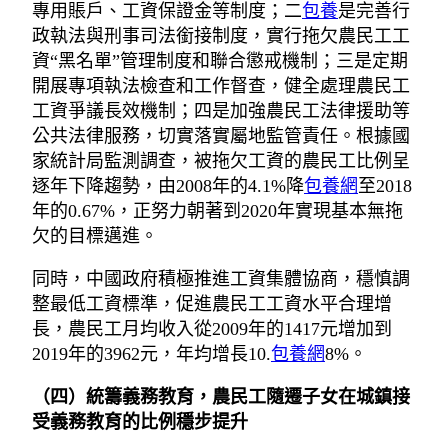
專用賬戶、工資保證金等制度；二
包養
是完善行
政執法與刑事司法銜接制度，實行拖欠農民工工
資“黑名單”管理制度和聯合懲戒機制；三是定期
開展專項執法檢查和工作督查，健全處理農民工
工資爭議長效機制；四是加強農民工法律援助等
公共法律服務，切實落實屬地監管責任。根據國
家統計局監測調查，被拖欠工資的農民工比例呈
逐年下降趨勢，由2008年的4.1%降
包養網
至2018
年的0.67%，正努力朝著到2020年實現基本無拖
欠的目標邁進。
同時，中國政府積極推進工資集體協商，穩慎調
整最低工資標準，促進農民工工資水平合理增
長，農民工月均收入從2009年的1417元增加到
2019年的3962元，年均增長10.
包養網
8%。
（四）統籌義務教育，農民工隨遷子女在城鎮接
受義務教育的比例穩步提升