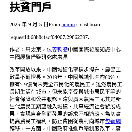
扶貧門戶
2025 年 9 月 5 日
From
admin
’s dashboard
requestId:68b8cfacf04007.29862397.
作者：周太東，
包養軟體
中國國際發展知識中心
中國經驗借鑒研究處處長
改革開放以來，中國城鎮化率穩步提升，農民工
數量不斷增長。2019年，中國城鎮化率約60%，
擁有2.9億尚未完全市民化的農民工。雖然農民工
長期生活在城市，但未能享受與城市居民平等的
社會保障和公共服務。這與廣大農民工尤其是新
生代農民工期望融入城鎮、共享經濟社會發展成
果、實現自身全面發展的訴求不相適應。為切實
提高農民工福利，防止貧困從農村向城市
包養網
轉移，一方面，中國政府推進戶籍制度改革，實