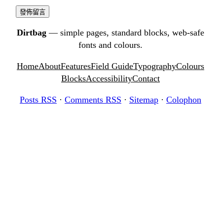
Dirtbag
— simple pages, standard blocks, web-safe
fonts and colours.
Home
About
Features
Field Guide
Typography
Colours
Blocks
Accessibility
Contact
Posts RSS
·
Comments RSS
·
Sitemap
·
Colophon