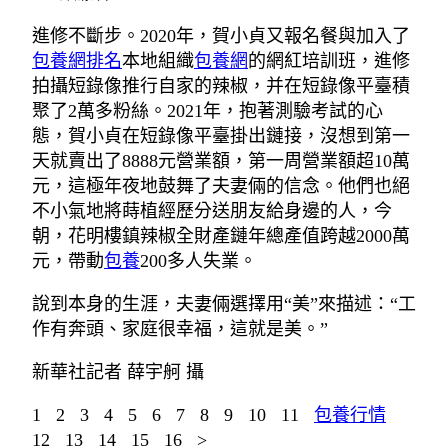
進修不斷步。2020年，賀小貞又報名餐與加入了
包養網排名
本地組織
包養網
的網紅培訓班，進修
拍攝短錄像推行自家的辣椒，并在短錄像平臺積
聚了2萬多粉絲。2021年，抱著測驗考試的心
態，賀小貞在短錄像平臺掛出鏈接，沒想到第一
天就賣出了8888元營業額，第一周營業額超10萬
元，這極年夜地鼓舞了夫妻倆的信念。他們也絕
不小氣地將蒔植經歷分送朋友給身邊的人，今
朝，花明樓鎮辣椒全財產鏈年總產值跨越2000萬
元，帶動
包養
200多人失業。
說到本身的生涯，夫妻倆選擇用“美”來描述：“工
作有奔頭、家庭很幸福，這就是美。”
新華社記者 薛宇舸 攝
1 2 3 4 5 6 7 8 9 10 11
包養行情
12 13 14 15 16 >