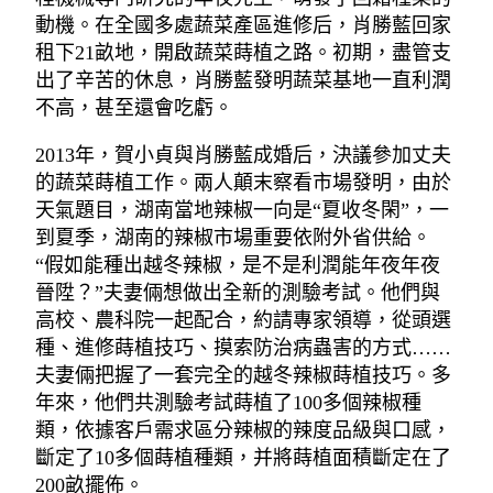
動機。在全國多處蔬菜產區進修后，肖勝藍回家
租下21畝地，開啟蔬菜蒔植之路。初期，盡管支
出了辛苦的休息，肖勝藍發明蔬菜基地一直利潤
不高，甚至還會吃虧。
2013年，賀小貞與肖勝藍成婚后，決議參加丈夫
的蔬菜蒔植工作。兩人顛末察看市場發明，由於
天氣題目，湖南當地辣椒一向是“夏收冬閑”，一
到夏季，湖南的辣椒市場重要依附外省供給。
“假如能種出越冬辣椒，是不是利潤能年夜年夜
晉陞？”夫妻倆想做出全新的測驗考試。他們與
高校、農科院一起配合，約請專家領導，從頭選
種、進修蒔植技巧、摸索防治病蟲害的方式……
夫妻倆把握了一套完全的越冬辣椒蒔植技巧。多
年來，他們共測驗考試蒔植了100多個辣椒種
類，依據客戶需求區分辣椒的辣度品級與口感，
斷定了10多個蒔植種類，并將蒔植面積斷定在了
200畝擺佈。