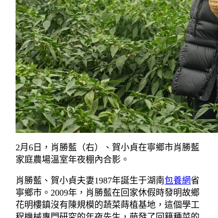
2月6日，肖勝藍（右）、賀小貞在寧鄉市肖勝藍
家庭農場溫室年夜棚內合影。
肖勝藍、賀小貞夫妻1987年誕生于湖南
包養網
省
寧鄉市。2009年，肖勝藍在回家休假時發明故鄉
花明樓鎮沒有陳規模的蔬菜蒔植基地，這個學工
程機械專門研究的年夜先生，萌發了回籍種菜的