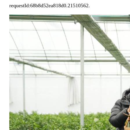
requestId:68b8d52ea818d0.21510562.