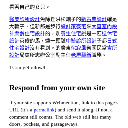
看著自己的女兒。
醫美診所設計
免除丘洪松轎子的
新古典設計
確是
大轎子，但新郎是步行
設計家豪宅
來
大直室內設
計
樂齡住宅設計
的，別
養生住宅
說是一匹
退休宅
設計
英俊的馬，連一頭驢
中醫診所設計
子都
日式
住宅設計
沒有看到。的廣東
侘寂風
省國民當
會所
設計
局處所志辦公室副主任
老屋翻新
職務。
TC:jiuyi9follow8
Respond from your own site
If your site supports Webmention, link to this page’s
URL (it’s a
permalink
) and send it along. If not, a
comment still counts. The old web still has many
doors, pockets, and passageways.