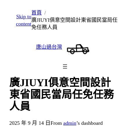
跳
首頁
Skip to
至
廣JIUYI俱意空間設計東省國民當局任
content
主
免任務人員
要
內
唐山過台灣
容
廣JIUYI俱意空間設計
東省國民當局任免任務
人員
2025 年 9 月 14 日
From
admin
’s dashboard