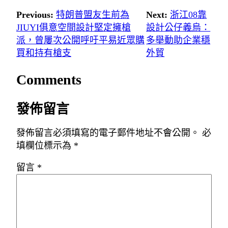
Previous:
特朗普盟友生前為
Next:
浙江08靠
JIUYI俱意空間設計堅定擁槍
設計公仔義烏：
派，曾屢次公開呼吁平易近眾購
多舉動助企業穩
買和持有槍支
外貿
Comments
發佈留言
發佈留言必須填寫的電子郵件地址不會公開。
必
填欄位標示為
*
留言
*