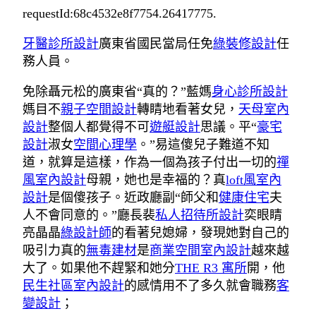
requestId:68c4532e8f7754.26417775.
牙醫診所設計
廣東省國民當局任免
綠裝修設計
任
務人員。
免除聶元松的廣東省“真的？”藍媽
身心診所設計
媽目不
親子空間設計
轉睛地看著女兒，
天母室內
設計
整個人都覺得不可
遊艇設計
思議。平“
豪宅
設計
淑女
空間心理學
。”易這傻兒子難道不知
道，就算是這樣，作為一個為孩子付出一切的
禪
風室內設計
母親，她也是幸福的？真
loft風室內
設計
是個傻孩子。近政廳副“師父和
健康住宅
夫
人不會同意的。”廳長裴
私人招待所設計
奕眼睛
亮晶晶
綠設計師
的看著兒媳婦，發現她對自己的
吸引力真的
無毒建材
是
商業空間室內設計
越來越
大了。如果他不趕緊和她分
THE R3 寓所
開，他
民生社區室內設計
的感情用不了多久就會職務
客
變設計
；