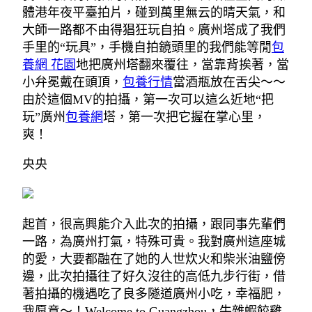
體港年夜平臺拍片，碰到萬里無云的晴天氣，和
大師一路都不由得猖狂玩自拍。廣州塔成了我們
手里的“玩具”，手機自拍鏡頭里的我們能等閒
包
養網 花園
地把廣州塔翻來覆往，當靠背挨著，當
小弁冕戴在頭頂，
包養行情
當酒瓶放在舌尖～～
由於這個MV的拍攝，第一次可以這么近地“把
玩”廣州
包養網
塔，第一次把它握在掌心里，
爽！
央央
起首，很高興能介入此次的拍攝，跟同事先輩們
一路，為廣州打氣，特殊可貴。我對廣州這座城
的愛，大要都融在了她的人世炊火和柴米油鹽傍
邊，此次拍攝往了好久沒往的高低九步行街，借
著拍攝的機遇吃了良多隧道廣州小吃，幸福肥，
我愿意～！Welcome to Guangzhou，牛雜蝦餃雞