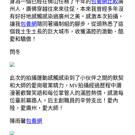
身為一個已經在佛山任務了十年的
包養網比較
廣
州人，廣佛穿越往來來往促，本來我曾經多年沒
有好好地感觸感染過廣州之美。感激本次拍攝，
讓我
包養網
隨同著攝制組的腳步，從頭熟悉了這
個我土生土長的巨大城市，收獲滿腔的激動、酷
愛和驕傲！
閆冬
此次的拍攝運動感觸感染到了小伙伴之間的默契
和大師的愛崗敬業精力，MV拍攝經過歷程中瀰
漫著歡聲笑語和每位掌管人的滿腔熱情，感激每
位臺前幕路人。后主創職員的辛勞支出！愛內
陸，愛廣州，愛大師！
陳雨馨
包養網