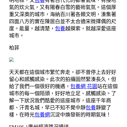
明地標，又
包養
有著古代化的都會氣味，有接地
氣的炊火氣，又有陽春白雪的藝術氣氛。這個厚
重又深奧的城市，海納百川著各類文明，湊集著
四面八方的實在陳居白並不太合適宋微擇偶的尺
度。能量。越清楚，
包養
越摸索，就越深愛這座
城市。
柏菲
天天都在這個城市繁忙奔走，卻不曾停上去好好
留心和感觸感染。此次的拍攝固然緊湊長久，但
給了我們一個很好的機遇，
包養網 花園
站在這個
城市的每一個陌頭，好好地立足、感觸感染。了
解一下狀況我們酷愛的這座城市，這座千年商
都、汗青名城，早已不知不覺中靜
包養
靜變了
樣，在時光
包養網
沉淀中煥發新的時期氣味！