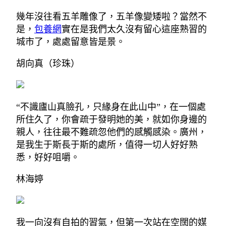
幾年沒往看五羊雕像了，五羊像變矮啦？當然不
是，
包養網
實在是我們太久沒有留心這座熟習的
城市了，處處留意皆是景。
胡向真（珍珠）
“不識廬山真臉孔，只緣身在此山中”，在一個處
所住久了，你會疏于發明她的美，就如你身邊的
親人，往往最不難疏忽他們的感觸感染。廣州，
是我生于斯長于斯的處所，值得一切人好好熟
悉，好好咀嚼。
林海婷
我一向沒有自拍的習氣，但第一次站在空闊的媒