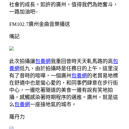
社會的成長。如許的廣州，值得我們為她奮斗，
一路加油吧~
FM102.7廣州金曲音樂播送
嘴記
此次拍攝讓
包養網
我重回昔時天天軋馬路的高
包
養網
低九，由於拍攝時是任務日的上午，這里沒
有了昔時的喧嘩，一個廣州
包養網
的老貿易地標
在舒適中也是蠻心愛的，和同事們肆意在步行街
中心，一邊吃著隧道的美食一邊有說有笑地拍
攝，感觸感染著時期程序的邁進。廣州，就是這
么
包養網
一座接地氣的城市。
羅丹力