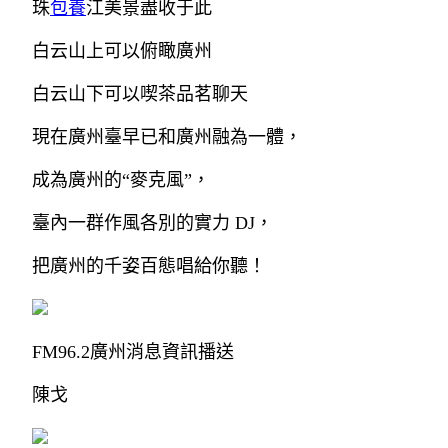
珠
包養
江美景盡收于此
白云山上可以俯瞰廣州
白云山下可以喫茶品茗聊天
現在廣州臺早已和廣州融為一體，
成為廣州的“麥克風”，
臺內一群作風各別的實力 DJ，
把廣州的千姿百態唱給你聽！
FM96.2廣州消息資訊播送
陳戈