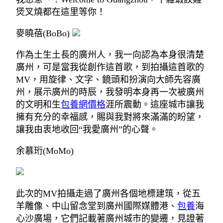
煲叉燒都在這里等你！
麥曉蓓(BoBo)
作為土生土長的廣州人，我一向認為本身很清楚
廣州，可是當我從創作這首歌，到拍攝這首歌的
MV，用旋律、文字、鏡頭和扮演向大師先容廣
州，展示廣州的時辰，我發明本身再一次被廣州
的文明和生
包養網價格
涯所震動。這座城市讓我
擁有充分的幸福感，賜與我對將來滿滿的盼望，
讓我由衷地收回“我愛廣州”的心聲。
余慕珩(MoMo)
此次的MV拍攝走過了廣州各個地標建筑，從五
羊雕像、中山留念堂到廣州國際媒體港、
包養
海
心沙廣場，它們記載著廣州城市的變遷，見證著