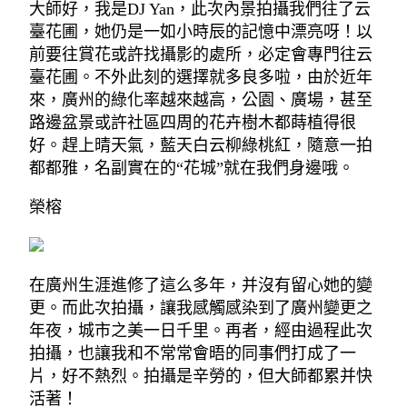
大師好，我是DJ Yan，此次內景拍攝我們往了云
臺花圃，她仍是一如小時辰的記憶中漂亮呀！以
前要往賞花或許找攝影的處所，必定會專門往云
臺花圃。不外此刻的選擇就多良多啦，由於近年
來，廣州的綠化率越來越高，公園、廣場，甚至
路邊盆景或許社區四周的花卉樹木都蒔植得很
好。趕上晴天氣，藍天白云柳綠桃紅，隨意一拍
都都雅，名副實在的“花城”就在我們身邊哦。
榮榕
在廣州生涯進修了這么多年，并沒有留心她的變
更。而此次拍攝，讓我感觸感染到了廣州變更之
年夜，城市之美一日千里。再者，經由過程此次
拍攝，也讓我和不常常會晤的同事們打成了一
片，好不熱烈。拍攝是辛勞的，但大師都累并快
活著！