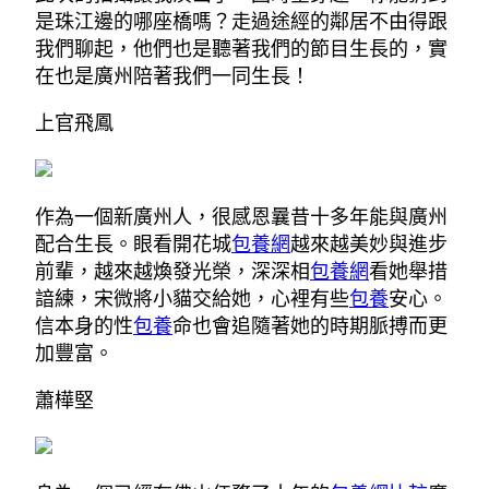
是珠江邊的哪座橋嗎？走過途經的鄰居不由得跟
我們聊起，他們也是聽著我們的節目生長的，實
在也是廣州陪著我們一同生長！
上官飛鳳
作為一個新廣州人，很感恩曩昔十多年能與廣州
配合生長。眼看開花城
包養網
越來越美妙與進步
前輩，越來越煥發光榮，深深相
包養網
看她舉措
諳練，宋微將小貓交給她，心裡有些
包養
安心。
信本身的性
包養
命也會追隨著她的時期脈搏而更
加豐富。
蕭樺堅