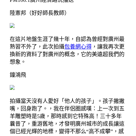
FM106.1廣州經濟路況播送
陸憲邦（好好師長教師）
在這片地盤生涯了幾十年，自認為曾經對廣州最
熟習不外了，此次拍攝
包養網心得
，讓我再次更
換新的資料了對廣州的概念，它的美遠超我們的
想象。
鐘鴻飛
拍攝當天沒有人愛好「他人的孩子」。孩子撇撇
嘴，回身跑了。，我在伴侶圈感嘆：上一次到五
羊雕塑時是5歲，那時感到它特殊高！三十多年
曩昔了，重游舊地，才發明廣州城市的成長讓這
個已經光輝的地標，變得不那么“高不成攀”，感