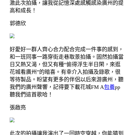
激此次拍攝，讓我從記憶深處感觸感染廣州的提
高和成長！
郭德欣
好愛好一群人齊心合力配合完成一件事的感到，
和一班同事一路穿街走巷取景拍攝。固然拍攝當
日又熱又渴，但又有種“偷得浮生半日閑，來逛
花城看廣州”的暗喜。有幸介入拍攝及錄歌，很
等待製品。盼望有更多的伴侶以后來游廣州，聽
我們的廣州聲響，記得要下載花城FM A
包養
pp
聽我們這首歌哈！
張啟亮
此次的拍攝讓我演出了一回時空穿越，你能猜到