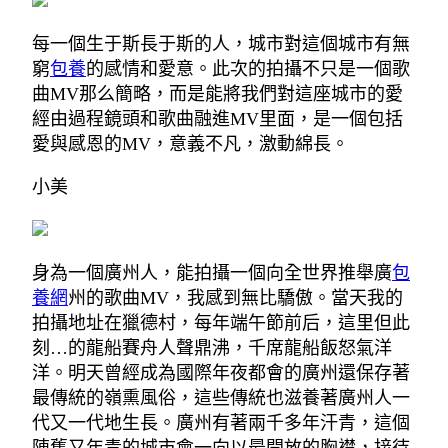
每一個生于斯長于斯的人，城市對這個城市有無
窮
包養
的感情和愛意。此次的拍攝不只是一個歌
曲MV那么簡略，而是能將我們對這座城市的愛
經由過程鏡頭和歌曲融進MV里面，是一個包括
愛與感恩的MV，意義不凡，激動綿長。
小美
身為一個廣州人，能拍攝一個向全世界推舉廣
包
養網
州的歌曲MV，我感到無比驕傲。當天我的
拍攝地址在獵德村，每年端午節前后，這里但此
刻…的龍船賽舟人聲鼎沸，千席龍船飯怒氣洋
洋。明天曾經成為國際年夜都會的廣州還保存著
最傳統的嶺熏風俗，這些傳統也滋養著廣州人一
代又一代地生長。廣州有著兩千多年汗青，這個