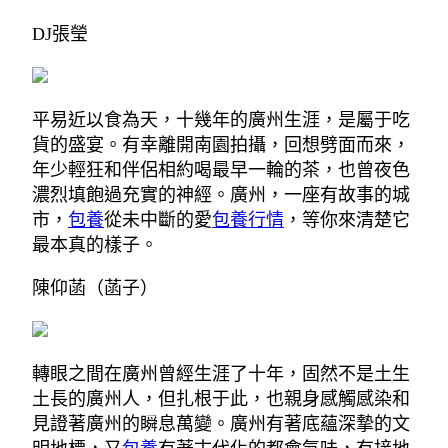
DJ張瑩
平易近以食為天，十幾年的廣州生涯，是屬于吃
貨的盛宴。有幸離開南園拍攝，回想劈面而來，
年少輕狂和伴侶相約喝最早一輪的茶，也曾夜色
濃烈填飽過充實的神經。廣州，一座有故事的城
市，
包養
從未中斷的愛
包養行情
，等你來清楚它
最本真的樣子。
陳仰菡（菡子）
轉眼之間在廣州曾經生涯了十年，固然不是土生
土長的廣州人，但扎根于此，也親身感觸感染和
見證著廣州的瞬息萬變。廣州有著底蘊深摯的文