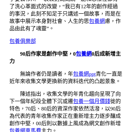
了洗心革面式的改變，“我已有12年的創作經過
的事況，此刻不知足于只講述一個故事，而是在
故事中展示本身對社會、人生的思
包養網
慮，作
品由此有了魂靈”。
包養俱樂部
90后作家是創作中堅，0
包養網
0后成新增主
力
無論作者仍是讀者，年
包養網ppt
青化一直是
近年來收集文學更換新的資料迭代的凸起景象。
陳述指出，收集文學的年青化趨向呈現了向
下一個年紀段全體下沉或遷
包養一個月價錢
徙的
特色，70后、80后的資深作家依然活潑，以90后
為代表的青年收集作家正在重新增主力逐步釀成
創作中堅，00后則以數據上風成為網文創作新增
包養網車馬費
主力。