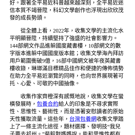
好。跟著全平易近科普越來越深刻，全平易近迷
信本質不竭晉陞，科幻文學創作也浮現出欣欣茂
發的成長勢頭。
從全體上看，2022年，收集文學的主流化水
平明顯晉陞，持續堅持了強盛的社會影響力。
144部網文作品進躲國度藏書樓，10部網文的數
字版本進躲中國國度版本館；收集文學海內拜訪
用戶範圍衝破9億，16部中國網文被年夜英藏書
樓收錄，琳瑯滿目標精品佳作和便捷的傳佈情勢
在助力全平易近瀏覽的同時，也向世界展現著可
托、心愛、可敬的中國抽像。
收集作家齊橙深有感慨地說，收集文學在蠻
橫發展時，
包養合約
給人的印象是不尋求實際
性、思惟性、藝術性，而是憑著安慰讀者的原始
天性獲取流量。這些年，
台灣包養網
收集文學踏
上了一條主流化途徑，題材選擇、發明技“我兒
子要去祁州。”裴毅對媽媽說。能和思惟性都有