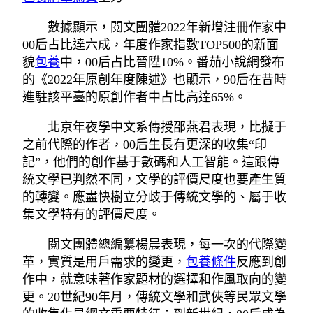
數據顯示，閱文團體2022年新增注冊作家中
00后占比達六成，年度作家指數TOP500的新面
貌
包養
中，00后占比晉陞10%。番茄小說網發布
的《2022年原創年度陳述》也顯示，90后在昔時
進駐該平臺的原創作者中占比高達65%。
北京年夜學中文系傳授邵燕君表現，比擬于
之前代際的作者，00后生長有更深的收集“印
記”，他們的創作基于數碼和人工智能。這跟傳
統文學已判然不同，文學的評價尺度也要產生質
的轉變。應盡快樹立分歧于傳統文學的、屬于收
集文學特有的評價尺度。
閱文團體總編纂楊晨表現，每一次的代際變
革，實質是用戶需求的變更，
包養條件
反應到創
作中，就意味著作家題材的選擇和作風取向的變
更。20世紀90年月，傳統文學和武俠等民眾文學