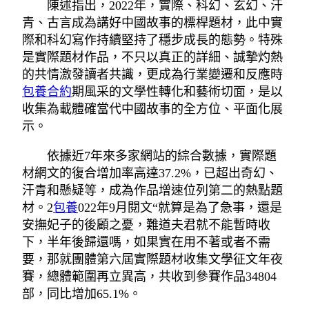
陳述指出，2022年，實際、科幻、玄幻、汗
青、古言成為講好中國故事的標桿題材，此中實
際和科幻寫作持續堅持了穩步成長的態勢。特殊
是實際題材作品，不只以真正的詳細、誠摯灼熱
的共情激發讀者共識，更成為行業變遷和反應時
包養合約
期風采的文學性轉化和藝術切面，是以
收集為載體確當代中國故事的全方位、平面化展
示。
依據近7年來多家網站的綜合數據，實際題
材網文的復合增加率高達37.2%，已超出奇幻、
汗青和懸疑等，成為作品增速位列第二的熱點題
材。2
包養
022年9月閱文“就算是為了急事，還是
安撫妃子的後顧之憂，難道夫君就不能暫時收
下，半年後歸還嗎，如果實在用不著或者不需
要，那就團體第六屆實際題材收集文學征文年夜
賽，總體範圍再立異高，共收到參賽作品34804
部，同比增加65.1%。