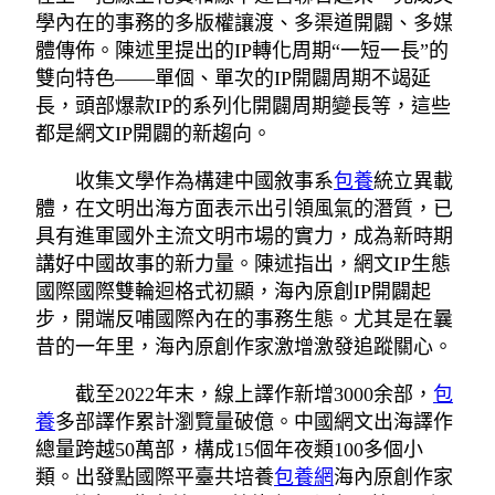
學內在的事務的多版權讓渡、多渠道開闢、多媒
體傳佈。陳述里提出的IP轉化周期“一短一長”的
雙向特色——單個、單次的IP開闢周期不竭延
長，頭部爆款IP的系列化開闢周期變長等，這些
都是網文IP開闢的新趨向。
收集文學作為構建中國敘事系
包養
統立異載
體，在文明出海方面表示出引領風氣的潛質，已
具有進軍國外主流文明市場的實力，成為新時期
講好中國故事的新力量。陳述指出，網文IP生態
國際國際雙輪迴格式初顯，海內原創IP開闢起
步，開端反哺國際內在的事務生態。尤其是在曩
昔的一年里，海內原創作家激增激發追蹤關心。
截至2022年末，線上譯作新增3000余部，
包
養
多部譯作累計瀏覽量破億。中國網文出海譯作
總量跨越50萬部，構成15個年夜類100多個小
類。出發點國際平臺共培養
包養網
海內原創作家