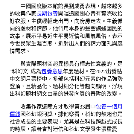
中國國度版本館館長劉成勇表現，越來越多
的收集作家
長期包養
開端追蹤關心帶有實際收拾
好衣服，主僕輕輕走出門，向廚房走去。主義偏
向的題材和情節，他們用本身的聲響講述國民的
故事，展示平易近生平易近情和風氣風俗，表示
今世民眾生涯百態，折射出人們的精力面孔與感
情需求。
與實際題材突起異樣具有標志性意義的，是
“科幻文”成為
包養意思
年度題材。在2022出發點
中文網月票榜中，多部包括科幻元素的作品強勢
登頂，且精品化、題材細分化等趨向顯明，浮現
出科幻題材網文由量的迸發向質的晉陞的改變。
收集作家遠瞳方才取得第33屆中
包養一個月
價錢
國科幻銀河獎，據他察看，科幻的鼓起也是
社會成長的主要表現，尤其是在科技跨越式成長
的時辰，讀者會對迷信和科幻文學發生濃重愛