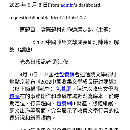
2025 年 9 月 8 日
From
admin
’s dashboard
requestId:68bc6f9a3decf7.14567257.
原題目：實際題材創作連續走熱（主題）
——《2022中國收集文學成長研討陳述》解
讀（副題）
光亮日報記者 劉江偉
4月10日，中國社
包養網
會迷信院文學研討
地點京發布《2022中國收集文學成長研討陳述》
（以下簡稱“陳述”）
包養網
，陳述以收集文學內
包養
在的事務創作和改編市場近況為底本，從時
期定位、行業趨向、
包養網
IP財產、版權維護、
網文出海等層面，完全展示了收集文學行業的成
長近況和新興趨向。