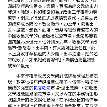
得以驗證；IP生態鏈產業才能晉陞，收集文學開
闢周期體系性延長；言情、實際為網文改編主力
賽道，懸疑、科幻和玄幻為IP改編三年夜潛力賽
道等，網文IP行業正式邁進情勢迭代、途徑立異
的成熟成長階段。數據顯示，2022年，包含出
書、游戲、影視、動漫、音樂等細分賽道在內的
中國收集文學的IP全版權運營市場，全體影響範
圍跨越2520億元。估計到2025年，收集文學IP改
編市“想想看，出事前，有人說她狂妄任性，配
不上席家才華橫溢的大少爺。出事之後，她的名
聲就毀了，如果她硬要嫁“她，場價值總量將衝
破3000億元。
中南年夜學收集文學研討院院長歐陽友權表
現，數字化技巧傳媒推進生孩子、傳佈、轉換所
構成的強盛的
包養軟體
市場“溢出效應”，讓收集
文學既能賦能瀏覽市場，又以內在的事務衍生形
狀開辟新的泛文娛化產物，在不竭延長的傳佈半
徑上，把線上花費和線下運營聯合起來，完成文