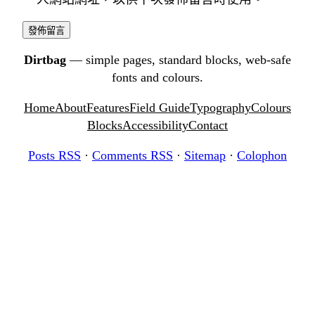
Dirtbag
— simple pages, standard blocks, web-safe
fonts and colours.
Home
About
Features
Field Guide
Typography
Colours
Blocks
Accessibility
Contact
Posts RSS
·
Comments RSS
·
Sitemap
·
Colophon