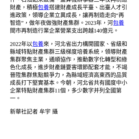
財產，積極
包養
搭建財產成長平臺、出臺人才引
進政策，領導企業立異成長，讓再制造走向“再
智造”，做年夜做強財產集群。2023年，河
包養
間市再制造行業企業營業支出跨越140億元。
2022年以
包養
來，河北省出力構開國家、省級和
縣域特點財產集群三級梯度培養系統，領導財產
集群聚焦主業，通順協作，推動數字化轉型和綠
色化成長，進步財產鏈要害環節配套才能，不竭
晉陞集群焦點競爭力，為縣域經濟高東西的品質
成長打下堅實基本。今朝，河北省共有國度中小
企業特點財產集群11個，多少數字并列全國第
一。
新華社記者 牟宇 攝