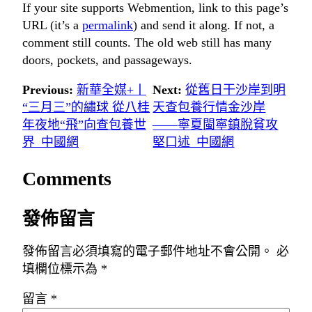
If your site supports Webmention, link to this page’s
URL (it’s a
permalink
) and send it along. If not, a
comment still counts. The old web still has many
doors, pockets, and passageways.
Previous:
新華全媒+丨
Next:
從舊日干沙岸到明
“三月三”的繡球 從八桂
天查包養行情金沙岸
年夜地“飛”向查包養世
——寧夏閩寧鎮脫貧攻
界_中國網
堅口述_中國網
Comments
發佈留言
發佈留言必須填寫的電子郵件地址不會公開。
必
填欄位標示為
*
留言
*