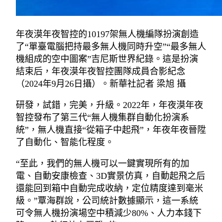
年夜漠年夜智控的10197架無人機編隊扮演創造
了“單臺電腦把持最多無人機同時升空”“最多無人
機組成的空中圖案”吉尼斯世界紀錄。這是扮演
結束后，年夜漠年夜智控團隊成員合影紀念
（2024年9月26日攝）。新華社記者 梁旭 攝
研發，試錯，完美，升級。2022年，年夜漠年夜
智控發布了第三代“無人機集群自動化扮演系
統”，無人機直接“從箱子中起飛”，年夜年夜晉陞
了自動化、智能化程度。
“至此，我們的無人機可以一鍵實現所有的加
電、自動安康檢查、3D實景仿真，自動起飛之后
還能回到箱中自動完成收納，定位精度達到毫米
級。”覃海群說，公司統計數據顯示，這一系統
可令無人機扮演場空中積減少80%、人力本錢下