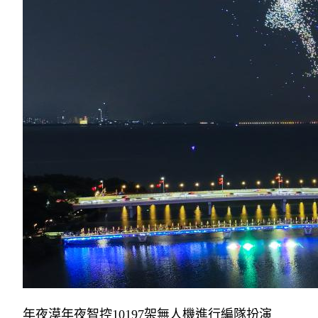
年夜漠年夜智控10197架無人機進行編隊扮演