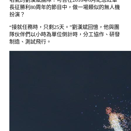
名氣的劉漢斌團隊：可否在2016年6月紀念紅軍
長征勝利80周年的節目中，做一場類似的無人機
扮演？
“接就任務時，只剩25天。”劉漢斌回憶，他與團
隊伙伴們以小時為單位倒計時，分工協作、研發
制造、測試飛行。