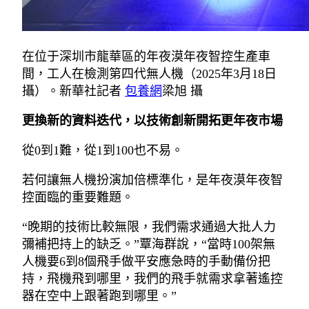
在位于深圳市龍華區的年夜漠年夜智控生產車
間，工人在檢測第四代無人機（2025年3月18日
攝）。新華社記者
包養網
梁旭 攝
更換新的資料迭代，以技術創新開拓更年夜市場
從0到1難，從1到100也不易。
若何讓無人機扮演加倍標準化，是年夜漠年夜智
控面臨的重要難題。
“晚期的技術比較無限，我們需求通過大批人力
彌補把持上的缺乏。”覃海群說，“當時100架無
人機要6到8個飛手做平安應急時的手動備份把
持，飛機飛到哪里，我們的飛手就需求拿著遙控
器在空中上跟著跑到哪里。”