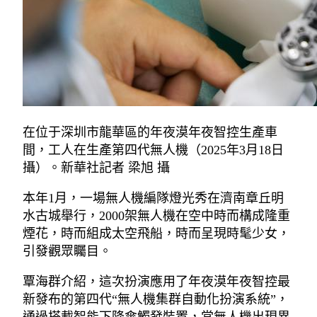
在位于深圳市龍華區的年夜漠年夜智控生產車
間，工人在生產第四代無人機（2025年3月18日
攝）。新華社記者 梁旭 攝
本年1月，一場無人機編隊燈光秀在濟南章丘明
水古城舉行，2000架無人機在空中時而構成隆重
煙花，時而組成太空飛船，時而呈現時髦少女，
引發觀眾矚目。
覃海群介紹，這次扮演應用了年夜漠年夜智控最
新發布的第四代“無人機集群自動化扮演系統”，