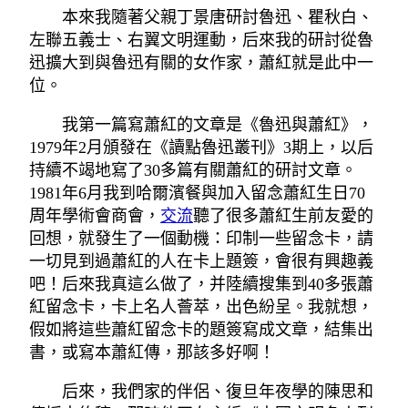
本來我隨著父親丁景唐研討魯迅、瞿秋白、
左聯五義士、右翼文明運動，后來我的研討從魯
迅擴大到與魯迅有關的女作家，蕭紅就是此中一
位。
我第一篇寫蕭紅的文章是《魯迅與蕭紅》，
1979年2月頒發在《讀點魯迅叢刊》3期上，以后
持續不竭地寫了30多篇有關蕭紅的研討文章。
1981年6月我到哈爾濱餐與加入留念蕭紅生日70
周年學術會商會，
交流
聽了很多蕭紅生前友愛的
回想，就發生了一個動機：印制一些留念卡，請
一切見到過蕭紅的人在卡上題簽，會很有興趣義
吧！后來我真這么做了，并陸續搜集到40多張蕭
紅留念卡，卡上名人薈萃，出色紛呈。我就想，
假如將這些蕭紅留念卡的題簽寫成文章，結集出
書，或寫本蕭紅傳，那該多好啊！
后來，我們家的伴侶、復旦年夜學的陳思和