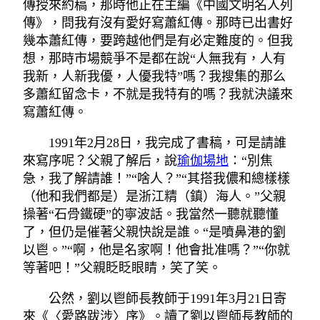
傳授來約稿，那時他正在主編《中國文明名人列
傳》，問我有沒有愛好寫蕭紅傳。那時已出書好
幾本蕭紅傳，要跨越他們是有必定難度的。但我
想，那時市場競爭不是都在說“人無我有，人有
我新，人新我優，人優我特”嗎？我搜集的那么
多蕭紅留念卡，不就是我特有的嗎？我就決議來
寫蕭紅傳。
1991年2月28日，我完成了書稿，可是請誰
來寫序呢？父親了解后，說
瑜伽場地
：“別焦
急，我了解請誰！”“啥人？”“其搭我儂和總樣樣
（他和我們都是）是浙江精（鎮）海人。”父親
操著“石骨鐵硬”的寧波話。我當然一聽就聽懂
了，但仍是催著父親快說是誰。“是噴鼻港的劉
以鬯。”“啊，他是名家啊！他會批准嗎？”“你就
等著吧！”父親眨眨眼睛，笑了笑。
公然，劉以鬯師長教師于1991年3月21日寄
來《〈愛路跋涉〉序》。讀了劉以鬯師長教師的