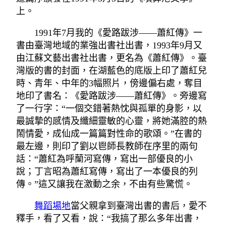
上。
1991年7月我的《愛路跋涉——蕭紅傳》一
書由臺灣地域的業強出書社出書，1993年9月又
由江蘇文藝出書社出書，更名為《蕭紅傳》。臺
灣版的書的封面，在湖藍色的底版上印了蕭紅兒
時、青年、中年的3幅照片，傍邊偏右處，奪目
地印了書名：《愛路跋涉——蕭紅傳》。旁邊寫
了一行字：“一個交錯著熱忱與孤單的身影，以
最誠摯的感情及纖細靈敏的心靈，將她滿腔的熱
鬧情愛，成仙成一篇篇對性命的歌頌。”在書的
最左邊，則印了劉以鬯師長教師在序里的兩句
話：“蕭紅為呼蘭河寫傳，寫出一部優良的小
說；丁言昭為蕭紅寫傳，寫出了一本優良的列
傳。”這又讓我在激動之余，不由有些驚慌。
舞蹈場地
當父親拿到臺灣出書的書后，愛不
釋手，看了又看，說：“我搞了那么多年出書，