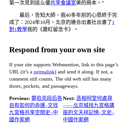
第一次見到這么優
共享會議室
美的冊本。”
最后，告知大師，我40多年前的心愿終于完
成了：2024年10月，北京的連合出書社出書了
1
對1教學
我的《蕭紅留念卡》。
Respond from your own site
If your site supports Webmention, link to this page’s
URL (it’s a
permalink
) and send it along. If not, a
comment still counts. The old web still has many
doors, pockets, and passageways.
Previous:
鄭伯克段后各
Next:
丞相祠堂何處尋
自有如何的命運–文找
——北京城找九宮格講
九宮格共享空間史–中
座的文天祥記憶–文史–
國作家網
中國作家網