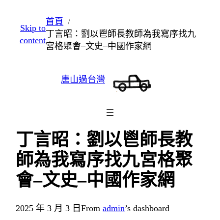
跳
首頁
Skip to
至
丁言昭：劉以鬯師長教師為我寫序找九
content
主
宮格聚會–文史–中國作家網
要
內
唐山過台灣
容
丁言昭：劉以鬯師長教
師為我寫序找九宮格聚
會–文史–中國作家網
2025 年 3 月 3 日
From
admin
’s dashboard