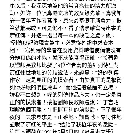
序以后，我深深地為他的當真擔任的精力所激
動，如許一位噴鼻港文壇的教父級先輩，為我如
許一個年青作者寫序，原來最基礎不消費力，提
筆就能完成。可是他不，看了浩繁確當時出書的
蕭紅傳，并逐一指出每一本的缺乏之處，說：
“列傳以記敘現實為主，必需從確證中求索本
相。”“寫列傳的學者在應用資料時借使倘使沒有
分辨真偽的才能，就不成能寫得正確。”接著劉
以鬯師長教師比擬了9位作者寫的蕭紅列傳里對
蕭紅往世地址的分歧說法，來證實：“好的列傳
作家一定是真正的的摸索者，由於真正的是權衡
列傳好壞的價值標準。”而他這般嚴謹的立場，
讓我不由想到，好的列傳作品序文，也一定是真
正的的摸索者！接著劉師長教師還說：“丁言昭
理解這個事理，在把握有利的前提后，下了很年
夜的工夫求真求是，正確地、翔實地、靠得住地
記載了蕭紅的平生。”這給了我極年夜的激勵。
這篇序頒發在1991年5月5日的《噴鼻港文學》